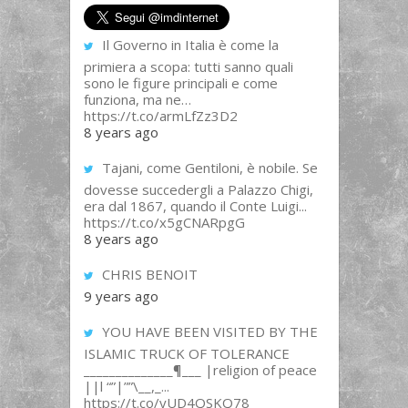
Il Governo in Italia è come la
primiera a scopa: tutti sanno quali
sono le figure principali e come
funziona, ma ne…
https://t.co/armLfZz3D2
8 years ago
Tajani, come Gentiloni, è nobile. Se
dovesse succedergli a Palazzo Chigi,
era dal 1867, quando il Conte Luigi...
https://t.co/x5gCNARpgG
8 years ago
CHRIS BENOIT
9 years ago
YOU HAVE BEEN VISITED BY THE
ISLAMIC TRUCK OF TOLERANCE
______________¶___ |religion of peace
||l “”|””\__,_...
https://t.co/yUD4QSKQ78