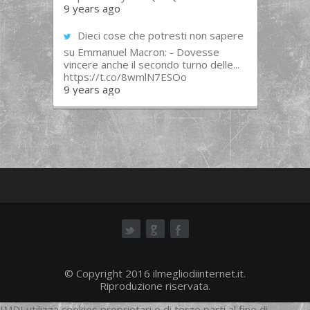
9 years ago
Dieci cose che potresti non sapere
su Emmanuel Macron: - Dovesse
vincere anche il secondo turno delle...
https://t.co/8wmlN7ESOo
9 years ago
ok
© Copyright 2016 ilmegliodiinternet.it.
Riproduzione riservata.
IMDI utilizza cookies proprietari e di terze parti al fine di