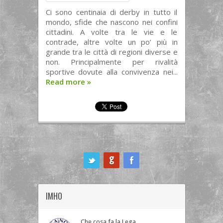
Ci sono centinaia di derby in tutto il
mondo, sfide che nascono nei confini
cittadini. A volte tra le vie e le
contrade, altre volte un po’ più in
grande tra le città di regioni diverse e
non. Principalmente per rivalità
sportive dovute alla convivenza nei...
Read more
»
ook
IMHO
Che cosa fa la Lega