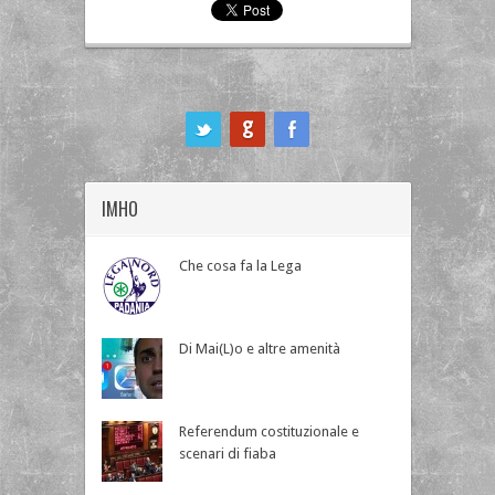
ook
IMHO
Che cosa fa la Lega
Di Mai(L)o e altre amenità
Referendum costituzionale e
scenari di fiaba