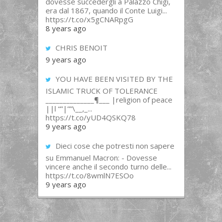
dovesse succedergli a Palazzo Chigi,
era dal 1867, quando il Conte Luigi...
https://t.co/x5gCNARpgG
8 years ago
CHRIS BENOIT
9 years ago
YOU HAVE BEEN VISITED BY THE
ISLAMIC TRUCK OF TOLERANCE
______________¶___ |religion of peace
||l “”|””\__,_...
https://t.co/yUD4QSKQ78
9 years ago
Dieci cose che potresti non sapere
su Emmanuel Macron: - Dovesse
vincere anche il secondo turno delle...
https://t.co/8wmlN7ESOo
9 years ago