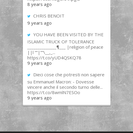
8 years ago
CHRIS BENOIT
9 years ago
YOU HAVE BEEN VISITED BY THE
ISLAMIC TRUCK OF TOLERANCE
______________¶___ |religion of peace
||l “”|””\__,_...
https://t.co/yUD4QSKQ78
9 years ago
Dieci cose che potresti non sapere
su Emmanuel Macron: - Dovesse
vincere anche il secondo turno delle...
https://t.co/8wmlN7ESOo
9 years ago