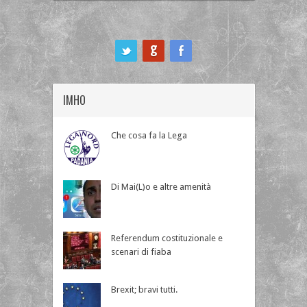
ook
IMHO
Che cosa fa la Lega
Di Mai(L)o e altre amenità
Referendum costituzionale e
scenari di fiaba
Brexit; bravi tutti.