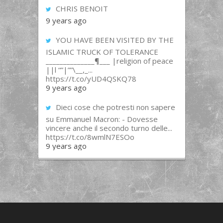
CHRIS BENOIT
9 years ago
YOU HAVE BEEN VISITED BY THE
ISLAMIC TRUCK OF TOLERANCE
______________¶___ |religion of peace
||l “”|””\__,_...
https://t.co/yUD4QSKQ78
9 years ago
Dieci cose che potresti non sapere
su Emmanuel Macron: - Dovesse
vincere anche il secondo turno delle...
https://t.co/8wmlN7ESOo
9 years ago