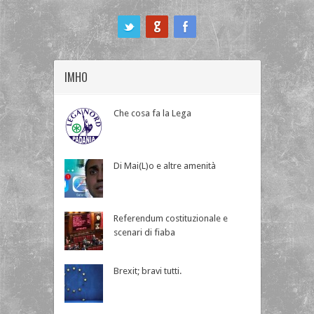
ook
IMHO
Che cosa fa la Lega
Di Mai(L)o e altre amenità
Referendum costituzionale e
scenari di fiaba
Brexit; bravi tutti.