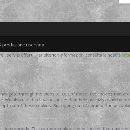
Riproduzione riservata.
twitter
googleplus
facebook
re i servizi offerti. Per ulteriori informazioni consulta la nostra
info
navigate through the website. Out of these, the cookies that ar
site. We also use third-party cookies that help us analyze and und
o opt-out of these cookies. But opting out of some of these cook
ction properly. This category only includes cookies that ensures 