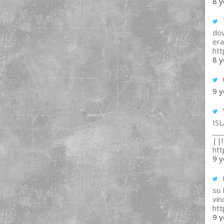
8 y
T
dov
era
ht
8 y
9 y
IS
___
||l 
ht
9 y
su
vin
ht
9 y