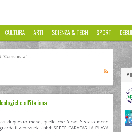
CULTURA
ARTI
SCIENZA & TECH
SPORT
DEBU
twitter
googleplus
facebook
 "comunista"
IM
eologiche all’italiana
tacci di questo mese, quello che forse è stato meno
riguarda il Venezuela (inb4: SEEEE CARACAS LA PLAYA