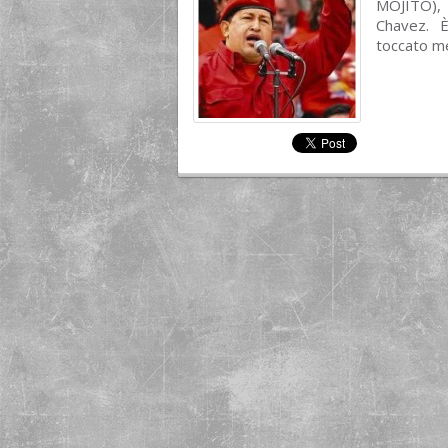
MOJITO), 
Chavez. È
toccato me