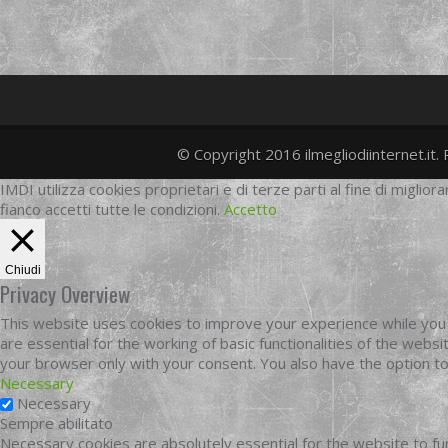
© Copyright 2016 ilmegliodiinternet.it. 
IMDI utilizza cookies proprietari e di terze parti al fine di migliora
fianco accetti tutte le condizioni.
Accetto
Chiudi
Privacy Overview
This website uses cookies to improve your experience while you 
are essential for the working of basic functionalities of the web
your browser only with your consent. You also have the option t
Necessary
Necessary
Sempre abilitato
Necessary cookies are absolutely essential for the website to fun