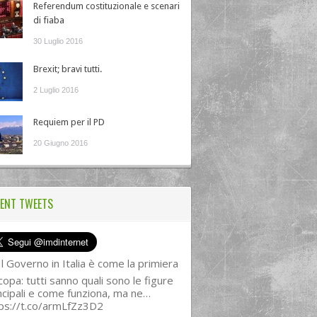
Referendum costituzionale e scenari
di fiaba
30 Luglio 2016
Brexit; bravi tutti.
2 Luglio 2016
Requiem per il PD
20 Giugno 2016
ENT TWEETS
l Governo in Italia è come la primiera
copa: tutti sanno quali sono le figure
ncipali e come funziona, ma ne…
ps://t.co/armLfZz3D2