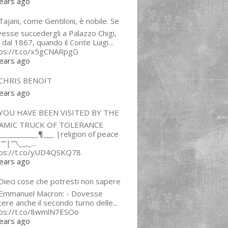
ears ago
ajani, come Gentiloni, è nobile. Se
esse succedergli a Palazzo Chigi,
 dal 1867, quando il Conte Luigi...
tps://t.co/x5gCNARpgG
ears ago
CHRIS BENOIT
ears ago
YOU HAVE BEEN VISITED BY THE
LAMIC TRUCK OF TOLERANCE
___________¶___ |religion of peace
“”|””\__,_...
tps://t.co/yUD4QSKQ78
ears ago
Dieci cose che potresti non sapere
 Emmanuel Macron: - Dovesse
cere anche il secondo turno delle...
tps://t.co/8wmlN7ESOo
ears ago