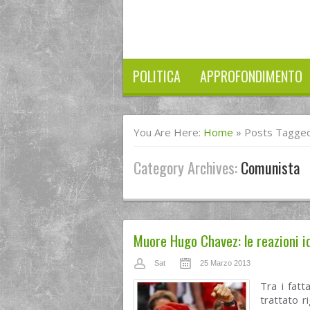
POLITICA
APPROFONDIMENTO
You Are Here:
Home
»
Posts Tagged
Category Archives:
Comunista
Muore Hugo Chavez: le reazioni id
Sat
25 Marzo 2013
Tra i fat
trattato 