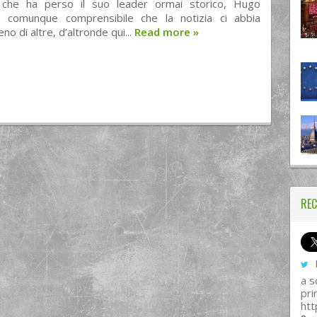
che ha perso il suo leader ormai storico, Hugo
 comunque comprensibile che la notizia ci abbia
no di altre, d’altronde qui...
Read more
»
REC
I
a s
pri
htt