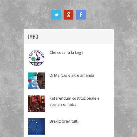
ook
IMHO
Che cosa fa la Lega
Di Mai(L)o e altre amenità
Referendum costituzionale e
scenari di fiaba
Brexit; bravi tutti.