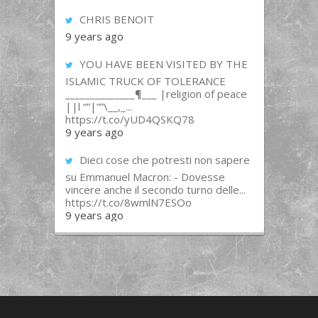
CHRIS BENOIT
9 years ago
YOU HAVE BEEN VISITED BY THE
ISLAMIC TRUCK OF TOLERANCE
______________¶___ |religion of peace
||l “”|””\__,_...
https://t.co/yUD4QSKQ78
9 years ago
Dieci cose che potresti non sapere
su Emmanuel Macron: - Dovesse
vincere anche il secondo turno delle...
https://t.co/8wmlN7ESOo
9 years ago