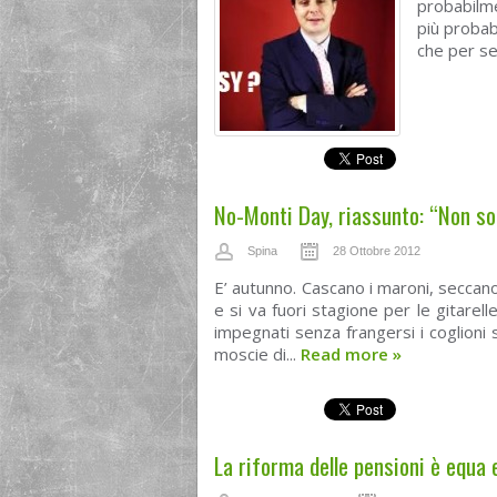
probabilm
più probabi
che per sen
No-Monti Day, riassunto: “Non so
Spina
28 Ottobre 2012
E’ autunno. Cascano i maroni, seccano i
e si va fuori stagione per le gitarell
impegnati senza frangersi i coglioni 
moscie di...
Read more
»
La riforma delle pensioni è equa 