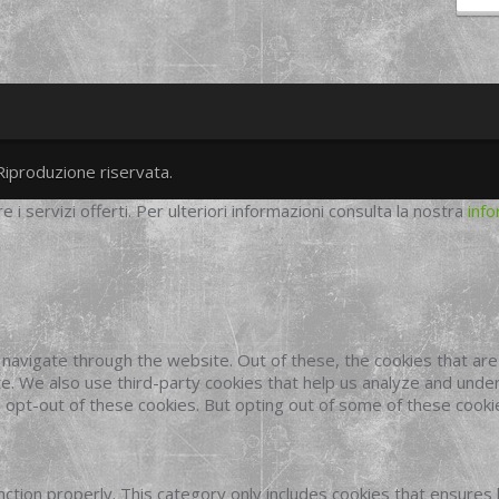
Riproduzione riservata.
twitter
googleplus
facebook
re i servizi offerti. Per ulteriori informazioni consulta la nostra
info
navigate through the website. Out of these, the cookies that ar
site. We also use third-party cookies that help us analyze and und
o opt-out of these cookies. But opting out of some of these cook
ction properly. This category only includes cookies that ensures 