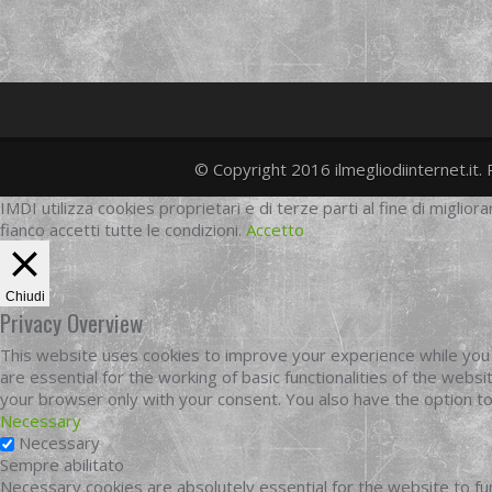
© Copyright 2016 ilmegliodiinternet.it. 
IMDI utilizza cookies proprietari e di terze parti al fine di migliora
fianco accetti tutte le condizioni.
Accetto
Chiudi
Privacy Overview
This website uses cookies to improve your experience while you 
are essential for the working of basic functionalities of the web
your browser only with your consent. You also have the option t
Necessary
Necessary
Sempre abilitato
Necessary cookies are absolutely essential for the website to fun