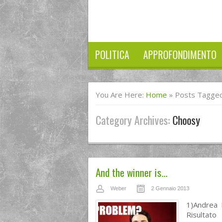
POLITICA
APPROFONDIMENTO
You Are Here:
Home
»
Posts Tagged
Category Archives:
Choosy
And the winner is…
Weber
2 Gennaio 2013
1)Andrea 
Risultat