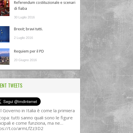
Referendum costituzionale e scenari
di fiaba
30 Luglio 2016
Brexit; bravi tutti.
2 Luglio 2016
Requiem per il PD
20 Giugno 2016
ENT TWEETS
l Governo in Italia è come la primiera
copa: tutti sanno quali sono le figure
ncipali e come funziona, ma ne…
ps://t.co/armLfZz3D2