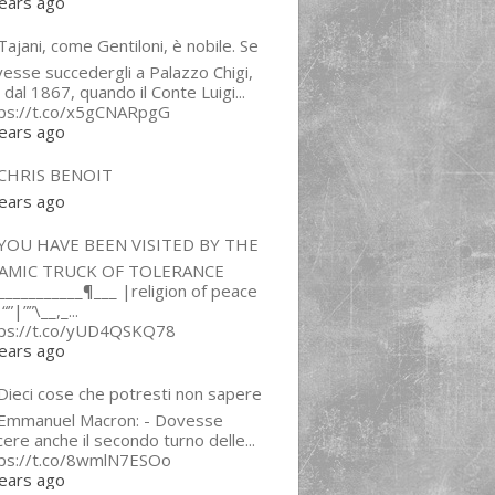
ears ago
ajani, come Gentiloni, è nobile. Se
esse succedergli a Palazzo Chigi,
 dal 1867, quando il Conte Luigi...
tps://t.co/x5gCNARpgG
ears ago
CHRIS BENOIT
ears ago
YOU HAVE BEEN VISITED BY THE
LAMIC TRUCK OF TOLERANCE
___________¶___ |religion of peace
“”|””\__,_...
tps://t.co/yUD4QSKQ78
ears ago
Dieci cose che potresti non sapere
 Emmanuel Macron: - Dovesse
cere anche il secondo turno delle...
tps://t.co/8wmlN7ESOo
ears ago