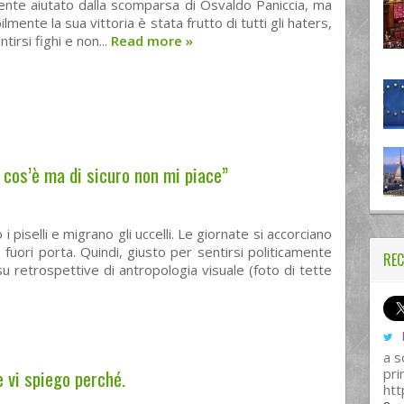
ente aiutato dalla scomparsa di Osvaldo Paniccia, ma
lmente la sua vittoria è stata frutto di tutti gli haters,
tirsi fighi e non...
Read more
»
 cos’è ma di sicuro non mi piace”
 piselli e migrano gli uccelli. Le giornate si accorciano
e fuori porta. Quindi, giusto per sentirsi politicamente
REC
su retrospettive di antropologia visuale (foto di tette
I
a s
e vi spiego perché.
pri
htt