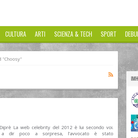
CULTURA
ARTI
SCIENZA & TECH
SPORT
DEBU
twitter
googleplus
facebook
 "Choosy"
IM
Diprè La web celebrity del 2012 è lui secondo voi.
o a dir poco a sorpresa, l’avvocato è stato