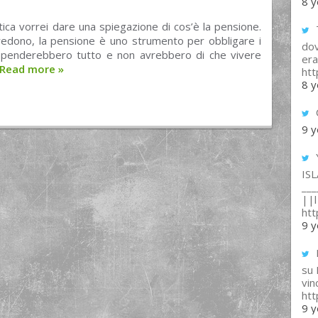
8 y
tica vorrei dare una spiegazione di cos’è la pensione.
T
redono, la pensione è uno strumento per obbligare i
dov
i spenderebbero tutto e non avrebbero di che vivere
era
Read more
»
ht
8 y
9 y
IS
___
||l 
ht
9 y
su
vin
ht
9 y