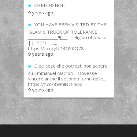
CHRIS BENOIT
9 years ago
YOU HAVE BEEN VISITED BY THE
ISLAMIC TRUCK OF TOLERANCE
______________¶___ |religion of peace
||l “”|””\__,_...
https://t.co/yUD4QSKQ78
9 years ago
Dieci cose che potresti non sapere
su Emmanuel Macron: - Dovesse
vincere anche il secondo turno delle...
https://t.co/8wmlN7ESOo
9 years ago