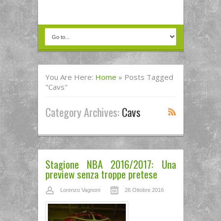
You Are Here:
Home
»
Posts Tagged
"cavs"
Category Archives:
Cavs
Stagione NBA 2016/2017: Una
preview senza troppe pretese
Lorenzo Vagnoni
26 Ottobre 2016