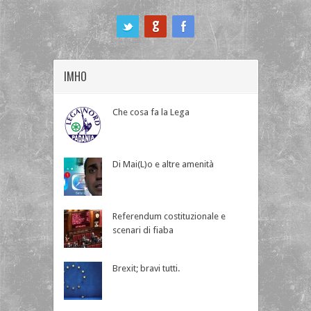
ook
IMHO
Che cosa fa la Lega
Di Mai(L)o e altre amenità
Referendum costituzionale e
scenari di fiaba
Brexit; bravi tutti.