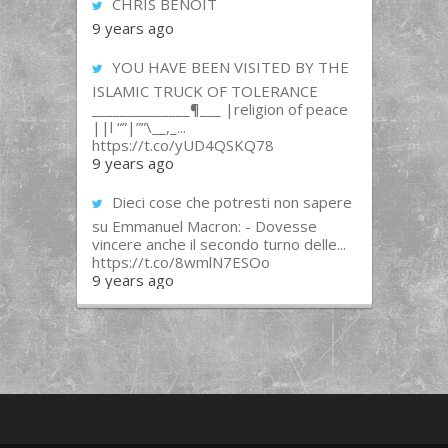
CHRIS BENOIT
9 years ago
YOU HAVE BEEN VISITED BY THE
ISLAMIC TRUCK OF TOLERANCE
______________¶___ |religion of peace
||l “”|””\__,_...
https://t.co/yUD4QSKQ78
9 years ago
Dieci cose che potresti non sapere
su Emmanuel Macron: - Dovesse
vincere anche il secondo turno delle...
https://t.co/8wmlN7ESOo
9 years ago