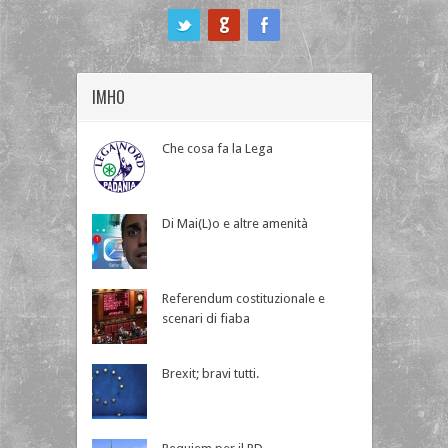
ook
IMHO
Che cosa fa la Lega
Di Mai(L)o e altre amenità
Referendum costituzionale e
scenari di fiaba
Brexit; bravi tutti.