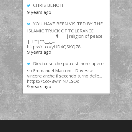
CHRIS BENOIT
9 years ago
YOU HAVE BEEN VISITED BY THE
ISLAMIC TRUCK OF TOLERANCE
______________¶___ |religion of peace
||l “”|””\__,_...
https://t.co/yUD4QSKQ78
9 years ago
Dieci cose che potresti non sapere
su Emmanuel Macron: - Dovesse
vincere anche il secondo turno delle...
https://t.co/8wmlN7ESOo
9 years ago