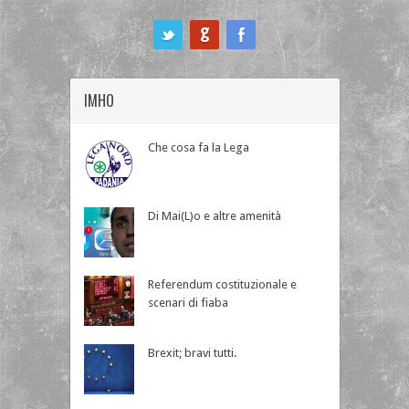
ook
IMHO
Che cosa fa la Lega
Di Mai(L)o e altre amenità
Referendum costituzionale e
scenari di fiaba
Brexit; bravi tutti.