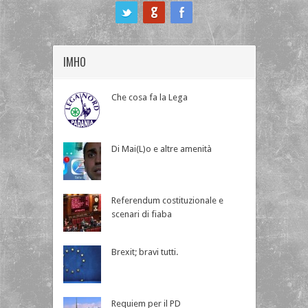
ook
IMHO
Che cosa fa la Lega
Di Mai(L)o e altre amenità
Referendum costituzionale e
scenari di fiaba
Brexit; bravi tutti.
Requiem per il PD