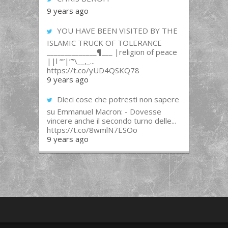
9 years ago
YOU HAVE BEEN VISITED BY THE
ISLAMIC TRUCK OF TOLERANCE
______________¶___ |religion of peace
||l “”|””\__,_...
https://t.co/yUD4QSKQ78
9 years ago
Dieci cose che potresti non sapere
su Emmanuel Macron: - Dovesse
vincere anche il secondo turno delle...
https://t.co/8wmlN7ESOo
9 years ago