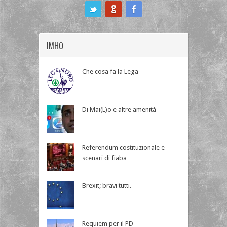
ook
IMHO
Che cosa fa la Lega
Di Mai(L)o e altre amenità
Referendum costituzionale e
scenari di fiaba
Brexit; bravi tutti.
Requiem per il PD