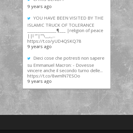
9 years ago
YOU HAVE BEEN VISITED BY THE
ISLAMIC TRUCK OF TOLERANCE
______________¶___ |religion of peace
||l “”|””\__,_...
https://t.co/yUD4QSKQ78
9 years ago
Dieci cose che potresti non sapere
su Emmanuel Macron: - Dovesse
vincere anche il secondo turno delle...
https://t.co/8wmlN7ESOo
9 years ago