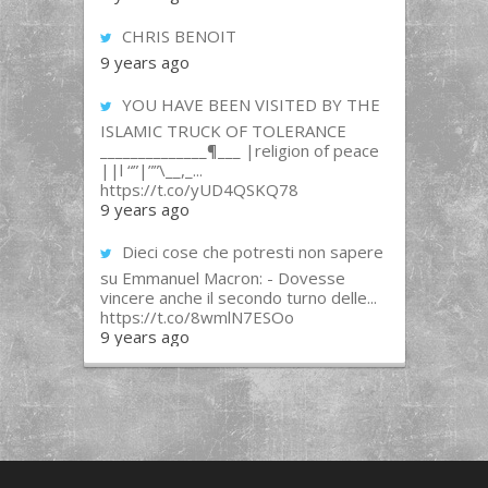
CHRIS BENOIT
9 years ago
YOU HAVE BEEN VISITED BY THE
ISLAMIC TRUCK OF TOLERANCE
______________¶___ |religion of peace
||l “”|””\__,_...
https://t.co/yUD4QSKQ78
9 years ago
Dieci cose che potresti non sapere
su Emmanuel Macron: - Dovesse
vincere anche il secondo turno delle...
https://t.co/8wmlN7ESOo
9 years ago