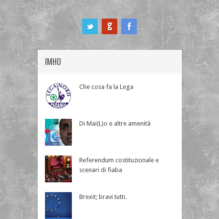
ook
IMHO
Che cosa fa la Lega
Di Mai(L)o e altre amenità
Referendum costituzionale e
scenari di fiaba
Brexit; bravi tutti.