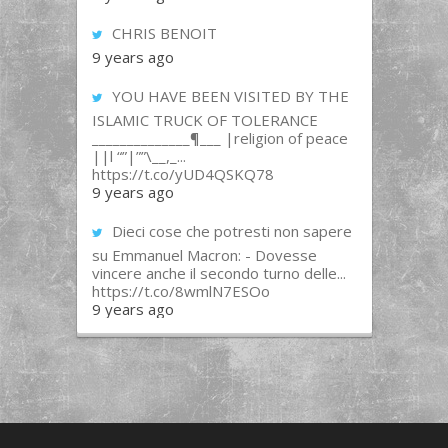
CHRIS BENOIT
9 years ago
YOU HAVE BEEN VISITED BY THE
ISLAMIC TRUCK OF TOLERANCE
______________¶___ |religion of peace
||l “”|””\__,_...
https://t.co/yUD4QSKQ78
9 years ago
Dieci cose che potresti non sapere
su Emmanuel Macron: - Dovesse
vincere anche il secondo turno delle...
https://t.co/8wmlN7ESOo
9 years ago