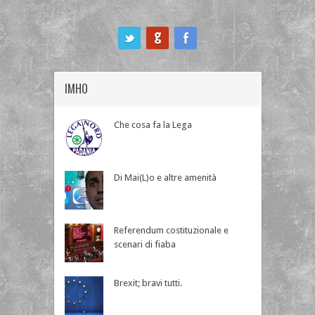
ook
IMHO
Che cosa fa la Lega
Di Mai(L)o e altre amenità
Referendum costituzionale e
scenari di fiaba
Brexit; bravi tutti.