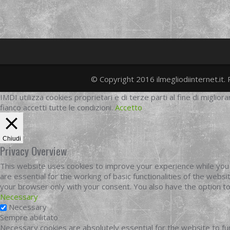
© Copyright 2016 ilmegliodiinternet.it. 
IMDI utilizza cookies proprietari e di terze parti al fine di migliora
fianco accetti tutte le condizioni.
Accetto
Chiudi
Privacy Overview
This website uses cookies to improve your experience while you 
are essential for the working of basic functionalities of the web
your browser only with your consent. You also have the option t
Necessary
Necessary
Sempre abilitato
Necessary cookies are absolutely essential for the website to fun