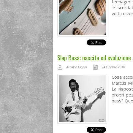
teenager s
le scorda
volta diven
Slap Bass: nascita ed evoluzione 
Arnaldo Figoni
24 Ottobre 2016
Cosa accom
Marcus Mil
La rispost
propri pez
bass? Que