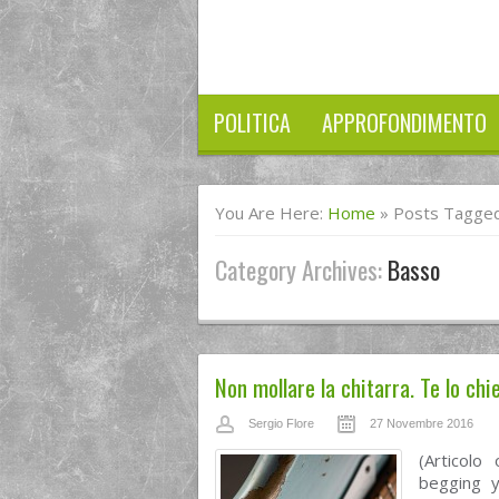
POLITICA
APPROFONDIMENTO
You Are Here:
Home
»
Posts Tagged
Category Archives:
Basso
Non mollare la chitarra. Te lo chi
Sergio Flore
27 Novembre 2016
(Articolo
begging y