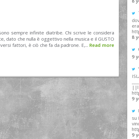
8 y
T
dov
era
ht
sono sempre infinite diatribe. Chi scrive le considera
8 y
te, dato che nulla è oggettivo nella musica e il GUSTO
versi fattori, è ciò che fa da padrone. E,...
Read more
9 y
IS
___
||l 
ht
9 y
su
vin
ht
9 y