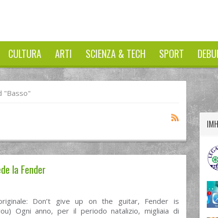
CULTURA
ARTI
SCIENZA & TECH
SPORT
DEBU
twitter
googleplus
facebook
 "basso"
IM
ede la Fender
 originale: Don’t give up on the guitar, Fender is
ou) Ogni anno, per il periodo natalizio, migliaia di