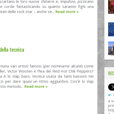
cartano le loro nuove chitarre e, impulsivi, pizzicano
te corde fantasticando su quanto saranno fighi una
tati delle rock star – anche se...
Read more
»
della tecnica
una vari artisti famosi (per nominarne alcuni!) come
ler, Victor Wooten e Flea dei Red Hot Chili Peppers?
REC
a è lo slap bass, tecnica usata da tanti bassisti nei
zi per dare quasi un ritmo aggiuntivo. Cos’è lo slap
sto metodo...
Read more
»
I
a s
pri
htt