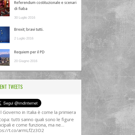
Referendum costituzionale e scenari
di fiaba
30 Luglio 2016
Brexit; bravi tutti.
2 Luglio 2016
Requiem per il PD
20 Giugno 2016
ENT TWEETS
l Governo in Italia è come la primiera
copa: tutti sanno quali sono le figure
ncipali e come funziona, ma ne…
ps://t.co/armLfZz3D2