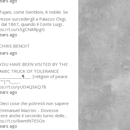
ears ago
ajani, come Gentiloni, è nobile. Se
esse succedergli a Palazzo Chigi,
 dal 1867, quando il Conte Luigi...
tps://t.co/x5gCNARpgG
ears ago
CHRIS BENOIT
ears ago
YOU HAVE BEEN VISITED BY THE
LAMIC TRUCK OF TOLERANCE
___________¶___ |religion of peace
“”|””\__,_...
tps://t.co/yUD4QSKQ78
ears ago
Dieci cose che potresti non sapere
 Emmanuel Macron: - Dovesse
cere anche il secondo turno delle...
tps://t.co/8wmlN7ESOo
ears ago