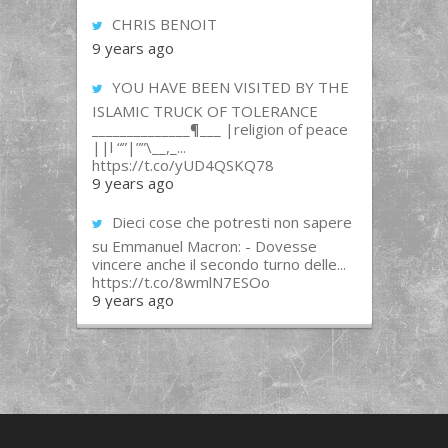
CHRIS BENOIT
9 years ago
YOU HAVE BEEN VISITED BY THE
ISLAMIC TRUCK OF TOLERANCE
______________¶___ |religion of peace
||l “”|””\__,_...
https://t.co/yUD4QSKQ78
9 years ago
Dieci cose che potresti non sapere
su Emmanuel Macron: - Dovesse
vincere anche il secondo turno delle...
https://t.co/8wmlN7ESOo
9 years ago