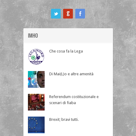
ook
IMHO
Che cosa fa la Lega
Di Mai(L)o e altre amenità
Referendum costituzionale e
scenari di fiaba
Brexit; bravi tutti.