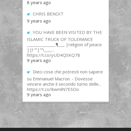
8 years ago
CHRIS BENOIT
9 years ago
YOU HAVE BEEN VISITED BY THE
ISLAMIC TRUCK OF TOLERANCE
______________¶___ |religion of peace
||l “”|””\__,_...
https://t.co/yUD4QSKQ78
9 years ago
Dieci cose che potresti non sapere
su Emmanuel Macron: - Dovesse
vincere anche il secondo turno delle...
https://t.co/8wmlN7ESOo
9 years ago