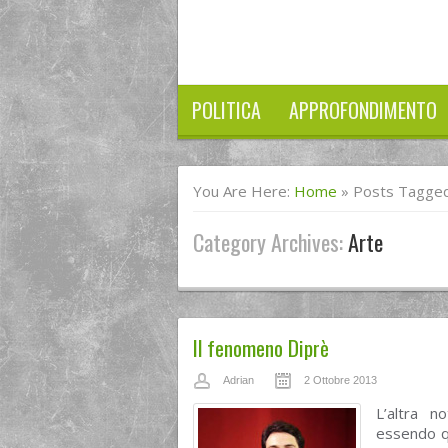
POLITICA
APPROFONDIMENTO
You Are Here:
Home
»
Posts Tagged
Category Archives:
Arte
Il fenomeno Diprè
Adrian
2 Ottobre 2013
L’altra n
essendo qu