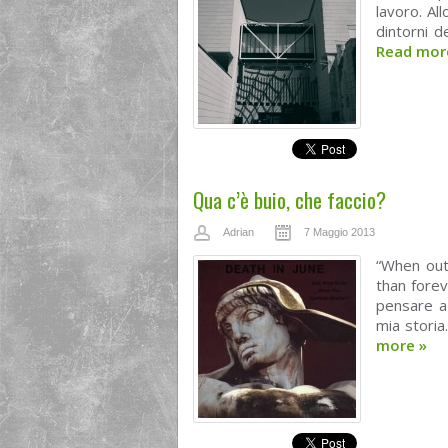
lavoro. Al
dintorni de
Read mo
Qua c’è buio, che faccio?
Adrian
7 Maggio 2013
“When out 
than forev
pensare a 
mia stori
more
»