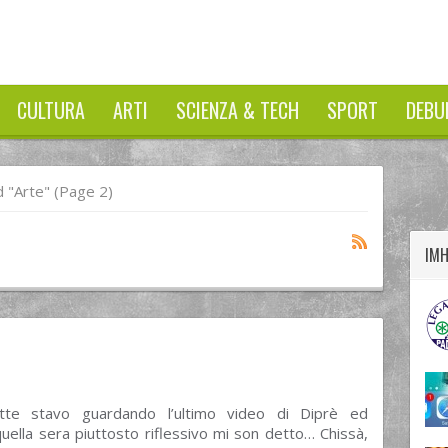
CULTURA
ARTI
SCIENZA & TECH
SPORT
DEBU
twitter
googleplus
facebook
 "arte"
(Page 2)
IM
otte stavo guardando l’ultimo video di Diprè ed
ella sera piuttosto riflessivo mi son detto… Chissà,