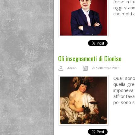
forse in fu
oggi stan
che molti a
Gli insegnamenti di Dioniso
Adrian
29 Settembre 2013
Quali sono
quella gr
imponeva 
affrontava
poi sono s