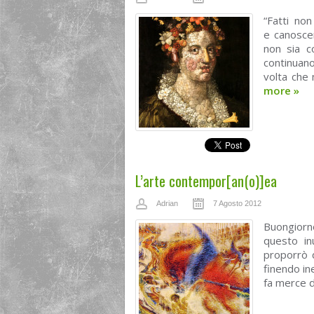
“Fatti no
e canosce
non sia c
continuano
volta che 
more
»
L’arte contempor[an(o)]ea
Adrian
7 Agosto 2012
Buongiorn
questo in
proporrò q
finendo in
fa merce d