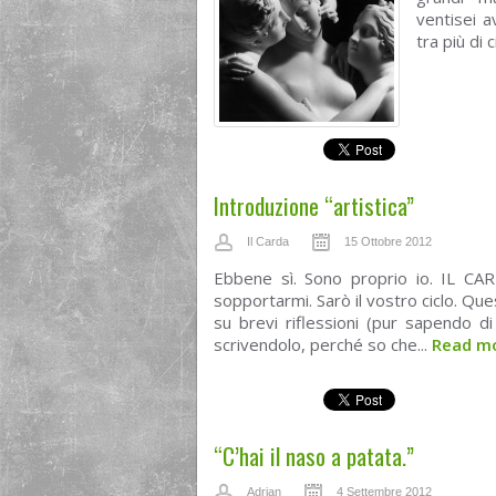
ventisei a
tra più di 
Introduzione “artistica”
Il Carda
15 Ottobre 2012
Ebbene sì. Sono proprio io. IL CA
sopportarmi. Sarò il vostro ciclo. Que
su brevi riflessioni (pur sapendo di
scrivendolo, perché so che...
Read m
“C’hai il naso a patata.”
Adrian
4 Settembre 2012