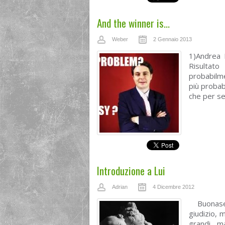
And the winner is…
Weber
2 Gennaio 2013
1)Andrea 
Risultat
probabilm
più probabi
che per sen
Introduzione a Lui
Adrian
4 Dicembre 2012
Buonasera
giudizio, 
grandi ma