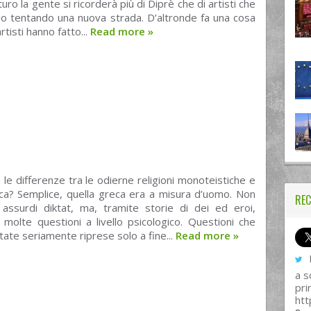
turo la gente si ricorderà più di Diprè che di artisti che
no tentando una nuova strada. D’altronde fa una cosa
rtisti hanno fatto...
Read more
»
 le differenze tra le odierne religioni monoteistiche e
eca? Semplice, quella greca era a misura d’uomo. Non
REC
assurdi diktat, ma, tramite storie di dei ed eroi,
 molte questioni a livello psicologico. Questioni che
tate seriamente riprese solo a fine...
Read more
»
I
a s
pri
htt