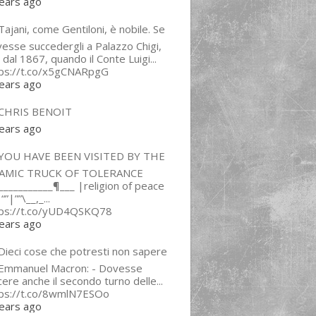
ears ago
ajani, come Gentiloni, è nobile. Se
esse succedergli a Palazzo Chigi,
 dal 1867, quando il Conte Luigi...
tps://t.co/x5gCNARpgG
ears ago
CHRIS BENOIT
ears ago
YOU HAVE BEEN VISITED BY THE
LAMIC TRUCK OF TOLERANCE
___________¶___ |religion of peace
“”|””\__,_...
tps://t.co/yUD4QSKQ78
ears ago
Dieci cose che potresti non sapere
 Emmanuel Macron: - Dovesse
cere anche il secondo turno delle...
tps://t.co/8wmlN7ESOo
ears ago