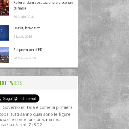
Referendum costituzionale e scenari
di fiaba
30 Luglio 2016
Brexit; bravi tutti.
2 Luglio 2016
Requiem per il PD
20 Giugno 2016
ENT TWEETS
l Governo in Italia è come la primiera
copa: tutti sanno quali sono le figure
ncipali e come funziona, ma ne…
ps://t.co/armLfZz3D2