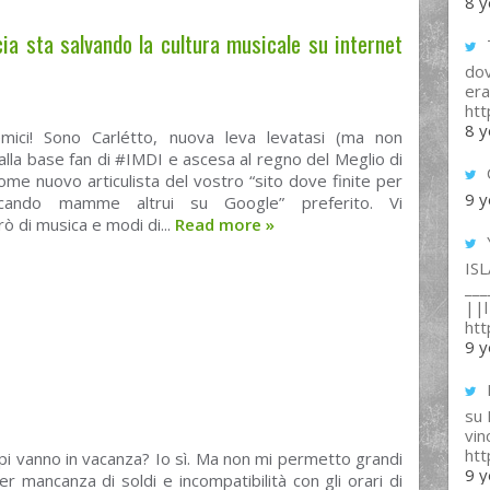
8 y
ia sta salvando la cultura musicale su internet
T
dov
era
ht
8 y
emici! Sono Carlétto, nuova leva levatasi (ma non
dalla base fan di #IMDI e ascesa al regno del Meglio di
ome nuovo articulista del vostro “sito dove finite per
9 y
cando mamme altrui su Google” preferito. Vi
rò di musica e modi di...
Read more
»
IS
___
||l 
ht
9 y
su
vin
ht
pi vanno in vacanza? Io sì. Ma non mi permetto grandi
9 y
r mancanza di soldi e incompatibilità con gli orari di