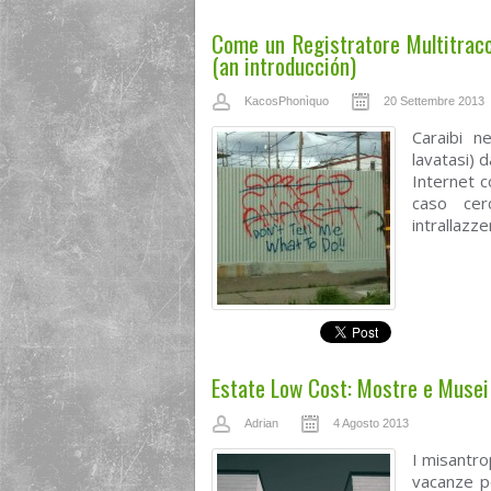
Come un Registratore Multitracc
(an introducción)
KacosPhonìquo
20 Settembre 2013
Caraibi n
lavatasi) 
Internet c
caso cer
intrallazze
Estate Low Cost: Mostre e Musei
Adrian
4 Agosto 2013
I misantro
vacanze pe