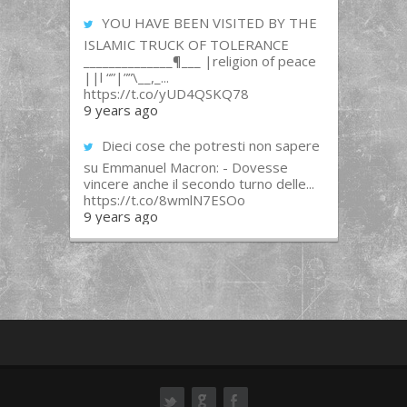
YOU HAVE BEEN VISITED BY THE
ISLAMIC TRUCK OF TOLERANCE
______________¶___ |religion of peace
||l “”|””\__,_...
https://t.co/yUD4QSKQ78
9 years ago
Dieci cose che potresti non sapere
su Emmanuel Macron: - Dovesse
vincere anche il secondo turno delle...
https://t.co/8wmlN7ESOo
9 years ago