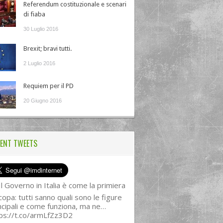
Referendum costituzionale e scenari
di fiaba
30 Luglio 2016
Brexit; bravi tutti.
2 Luglio 2016
Requiem per il PD
20 Giugno 2016
ENT TWEETS
l Governo in Italia è come la primiera
copa: tutti sanno quali sono le figure
ncipali e come funziona, ma ne…
ps://t.co/armLfZz3D2