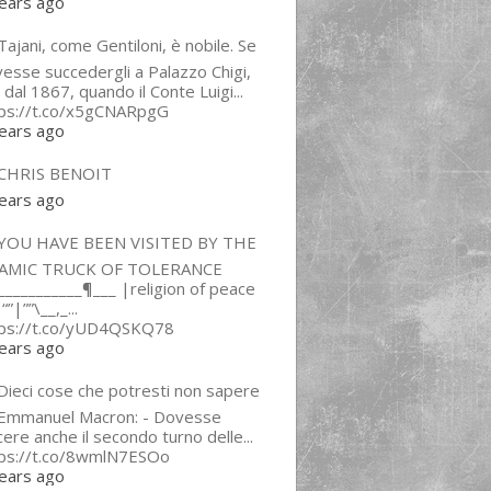
ears ago
ajani, come Gentiloni, è nobile. Se
esse succedergli a Palazzo Chigi,
 dal 1867, quando il Conte Luigi...
tps://t.co/x5gCNARpgG
ears ago
CHRIS BENOIT
ears ago
YOU HAVE BEEN VISITED BY THE
LAMIC TRUCK OF TOLERANCE
___________¶___ |religion of peace
“”|””\__,_...
tps://t.co/yUD4QSKQ78
ears ago
Dieci cose che potresti non sapere
 Emmanuel Macron: - Dovesse
cere anche il secondo turno delle...
tps://t.co/8wmlN7ESOo
ears ago