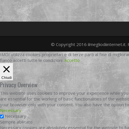
© Copyright 2016 ilmegliodiinternet.it. 
IMDI utilizza cookies proprietari e di terze parti al fine di migliora
fianco accetti tutte le condizioni.
Accetto
Chiudi
Privacy Overview
This website uses cookies to improve your experience while you 
are essential for the working of basic functionalities of the web
your browser only with your consent. You also have the option t
Necessary
Necessary
Sempre abilitato
Necessary cookies are absolutely essential for the website to fun