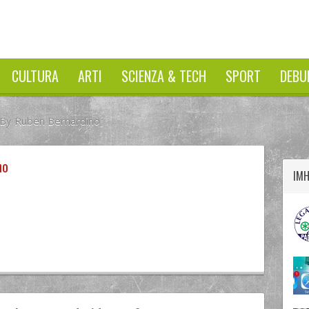
CULTURA
ARTI
SCIENZA & TECH
SPORT
DEBU
 By Ruben Bernardino
twitter
googleplus
facebook
no
IM