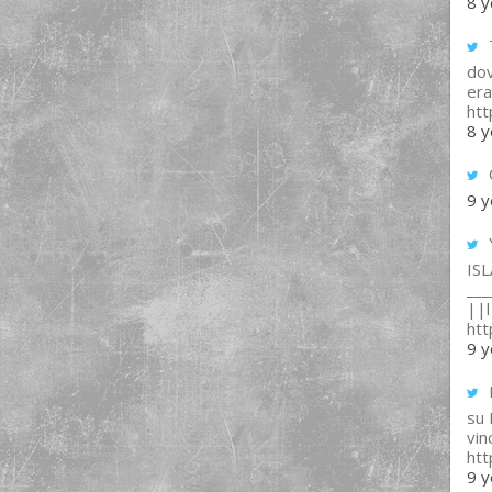
8 y
T
dov
era
ht
8 y
9 y
IS
___
||l 
ht
9 y
su
vin
ht
9 y