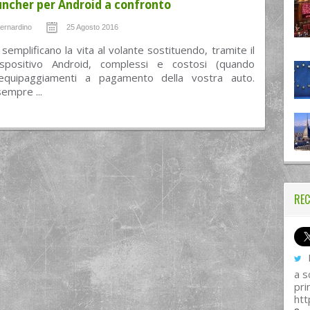
uncher per Android a confronto
ernardino
25 Agosto 2016
semplificano la vita al volante sostituendo, tramite il
spositivo Android, complessi e costosi (quando
 equipaggiamenti a pagamento della vostra auto.
empre ...
REC
I
a s
pri
htt