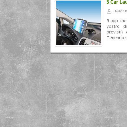
5 Car La
Ruben B
5 app che 
vostro di
previsti)
Tenendo s