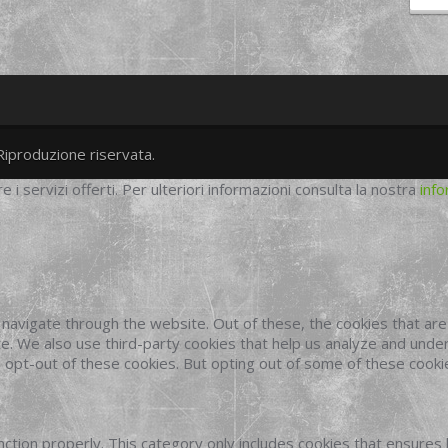
Riproduzione riservata.
twitter
googleplus
facebook
re i servizi offerti. Per ulteriori informazioni consulta la nostra
info
navigate through the website. Out of these, the cookies that ar
site. We also use third-party cookies that help us analyze and und
o opt-out of these cookies. But opting out of some of these cook
ction properly. This category only includes cookies that ensures 