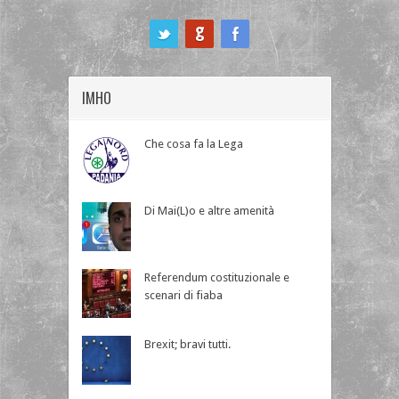
ook
IMHO
Che cosa fa la Lega
Di Mai(L)o e altre amenità
Referendum costituzionale e
scenari di fiaba
Brexit; bravi tutti.