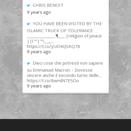
CHRIS BENOIT
9 years ago
YOU HAVE BEEN VISITED BY THE
ISLAMIC TRUCK OF TOLERANCE
______________¶___ |religion of peace
||l “”|””\__,_...
https://t.co/yUD4QSKQ78
9 years ago
Dieci cose che potresti non sapere
su Emmanuel Macron: - Dovesse
vincere anche il secondo turno delle...
https://t.co/8wmlN7ESOo
9 years ago