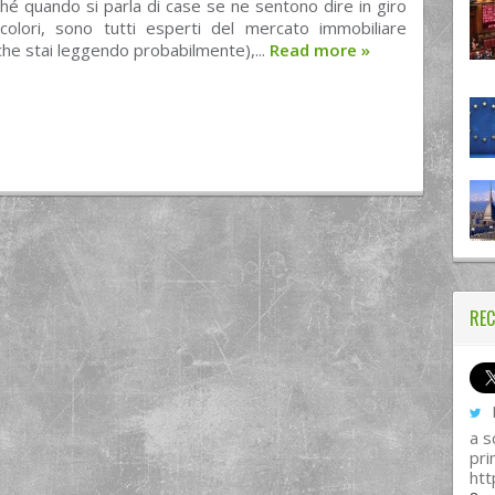
hé quando si parla di case se ne sentono dire in giro
i colori, sono tutti esperti del mercato immobiliare
che stai leggendo probabilmente),...
Read more
»
REC
I
a s
pri
htt