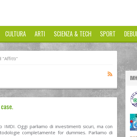
CULTURA
ARTI
SCIENZA & TECH
SPORT
DEBU
twitter
googleplus
facebook
"affitti"
IM
 case.
o IMDI. Oggi parliamo di investimenti sicuri, ma con
todologie completamente for dummies. Parliamo di