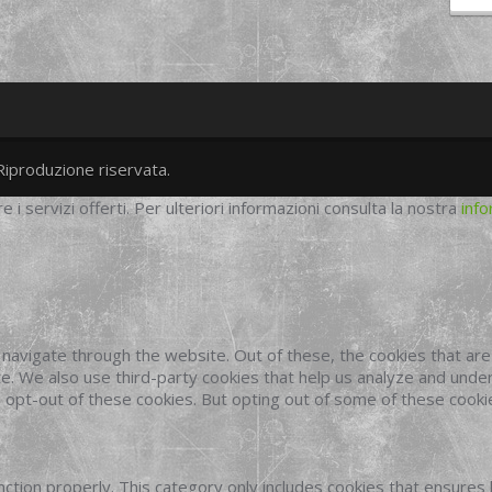
Riproduzione riservata.
twitter
googleplus
facebook
re i servizi offerti. Per ulteriori informazioni consulta la nostra
info
navigate through the website. Out of these, the cookies that ar
site. We also use third-party cookies that help us analyze and und
o opt-out of these cookies. But opting out of some of these cook
ction properly. This category only includes cookies that ensures 