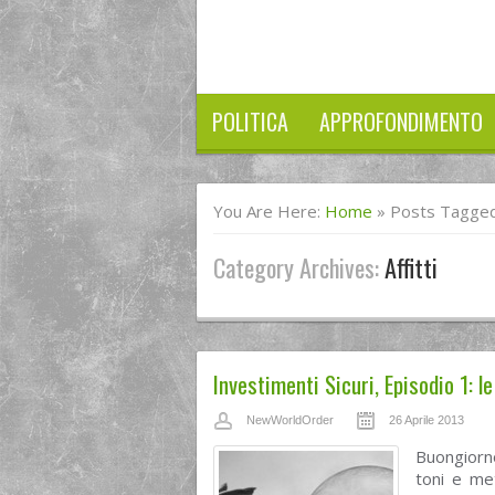
POLITICA
APPROFONDIMENTO
You Are Here:
Home
»
Posts Tagged 
Category Archives:
Affitti
Investimenti Sicuri, Episodio 1: le
NewWorldOrder
26 Aprile 2013
Buongiorn
toni e me