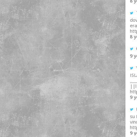
8 y
T
dov
era
ht
8 y
9 y
IS
___
||l 
ht
9 y
su
vin
ht
9 y