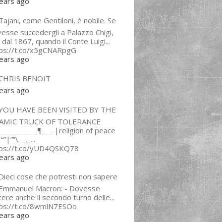
ears ago
ajani, come Gentiloni, è nobile. Se
esse succedergli a Palazzo Chigi,
 dal 1867, quando il Conte Luigi...
tps://t.co/x5gCNARpgG
ears ago
CHRIS BENOIT
ears ago
YOU HAVE BEEN VISITED BY THE
LAMIC TRUCK OF TOLERANCE
___________¶___ |religion of peace
“”|””\__,_...
tps://t.co/yUD4QSKQ78
ears ago
Dieci cose che potresti non sapere
 Emmanuel Macron: - Dovesse
cere anche il secondo turno delle...
tps://t.co/8wmlN7ESOo
ears ago