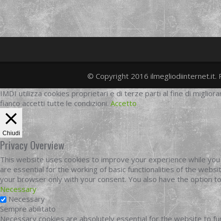
© Copyright 2016 ilmegliodiinternet.it. 
IMDI utilizza cookies proprietari e di terze parti al fine di migliora
fianco accetti tutte le condizioni.
Accetto
Chiudi
Privacy Overview
This website uses cookies to improve your experience while you 
are essential for the working of basic functionalities of the web
your browser only with your consent. You also have the option t
Necessary
Necessary
Sempre abilitato
Necessary cookies are absolutely essential for the website to fun