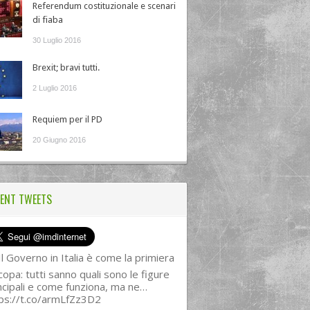
Referendum costituzionale e scenari
di fiaba
30 Luglio 2016
Brexit; bravi tutti.
2 Luglio 2016
Requiem per il PD
20 Giugno 2016
ENT TWEETS
l Governo in Italia è come la primiera
copa: tutti sanno quali sono le figure
ncipali e come funziona, ma ne…
ps://t.co/armLfZz3D2