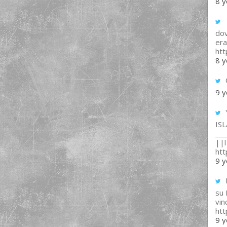
8 y
T
dov
era
ht
8 y
9 y
IS
___
||l 
ht
9 y
su
vin
ht
9 y