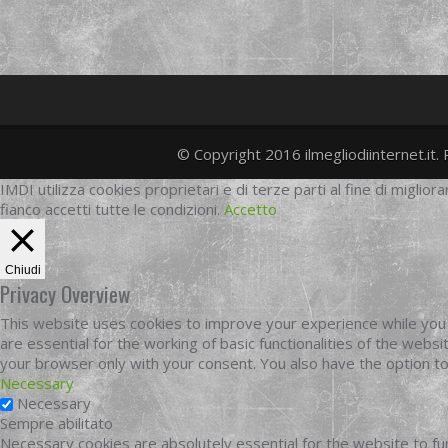
© Copyright 2016 ilmegliodiinternet.it. 
IMDI utilizza cookies proprietari e di terze parti al fine di migliora
fianco accetti tutte le condizioni.
Accetto
Chiudi
Privacy Overview
This website uses cookies to improve your experience while you 
are essential for the working of basic functionalities of the web
your browser only with your consent. You also have the option t
Necessary
Necessary
Sempre abilitato
Necessary cookies are absolutely essential for the website to fun