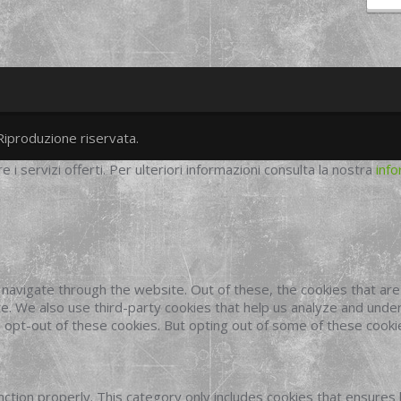
Riproduzione riservata.
twitter
googleplus
facebook
re i servizi offerti. Per ulteriori informazioni consulta la nostra
info
navigate through the website. Out of these, the cookies that ar
site. We also use third-party cookies that help us analyze and und
o opt-out of these cookies. But opting out of some of these cook
ction properly. This category only includes cookies that ensures 