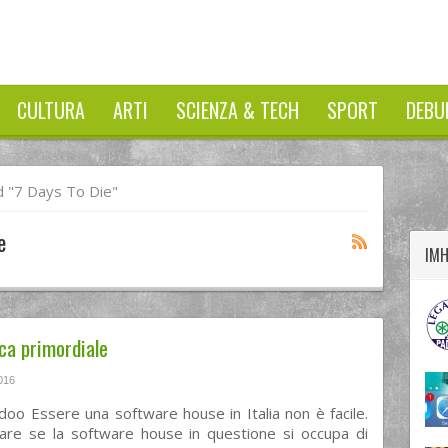
CULTURA
ARTI
SCIENZA & TECH
SPORT
DEBU
twitter
googleplus
facebook
 "7 Days To Die"
e
IM
ica primordiale
016
oo Essere una software house in Italia non è facile.
olare se la software house in questione si occupa di