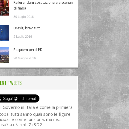
Referendum costituzionale e scenari
di fiaba
30 Luglio 2016
Brexit; bravi tutti.
2 Luglio 2016
Requiem per il PD
20 Giugno 2016
ENT TWEETS
l Governo in Italia è come la primiera
copa: tutti sanno quali sono le figure
ncipali e come funziona, ma ne…
ps://t.co/armLfZz3D2