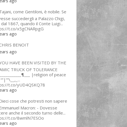
ears ago
ajani, come Gentiloni, è nobile. Se
esse succedergli a Palazzo Chigi,
 dal 1867, quando il Conte Luigi...
tps://t.co/x5gCNARpgG
ears ago
CHRIS BENOIT
ears ago
YOU HAVE BEEN VISITED BY THE
LAMIC TRUCK OF TOLERANCE
___________¶___ |religion of peace
“”|””\__,_...
tps://t.co/yUD4QSKQ78
ears ago
Dieci cose che potresti non sapere
 Emmanuel Macron: - Dovesse
cere anche il secondo turno delle...
tps://t.co/8wmlN7ESOo
ears ago