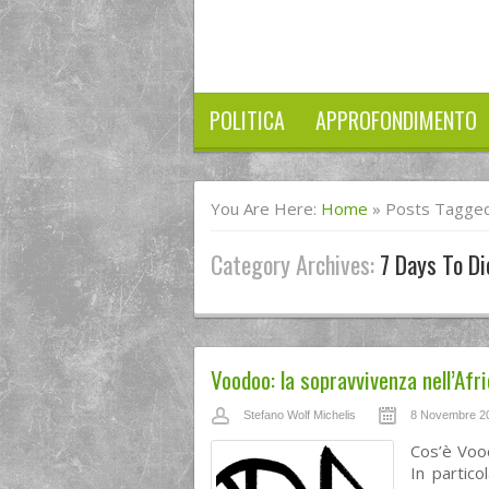
POLITICA
APPROFONDIMENTO
You Are Here:
Home
»
Posts Tagged
Category Archives:
7 Days To Di
Voodoo: la sopravvivenza nell’Afr
Stefano Wolf Michelis
8 Novembre 2
Cos’è Vood
In partic