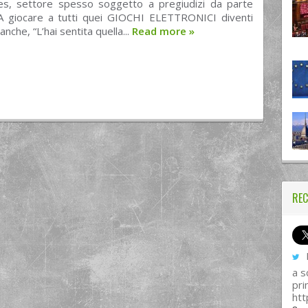
s, settore spesso soggetto a pregiudizi da parte
(“A giocare a tutti quei GIOCHI ELETTRONICI diventi
nche, “L’hai sentita quella...
Read more
»
REC
I
a s
pri
htt