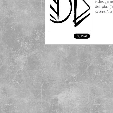
videogame
dei più. 
scemo“, o a