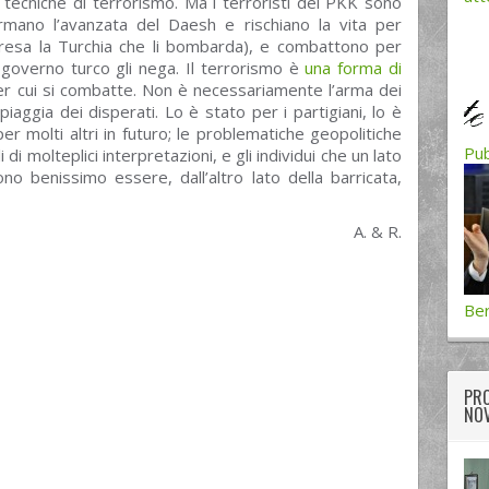
tecniche di terrorismo. Ma i terroristi del PKK sono
rmano l’avanzata del Daesh e rischiano la vita per
presa la Turchia che li bombarda), e combattono per
l governo turco gli nega. Il terrorismo è
una forma di
per cui si combatte. Non è necessariamente l’arma dei
piaggia dei disperati. Lo è stato per i partigiani, lo è
er molti altri in futuro; le problematiche geopolitiche
Pub
di molteplici interpretazioni, e gli individui che un lato
ono benissimo essere, dall’altro lato della barricata,
A. & R.
Ber
PRO
NOV