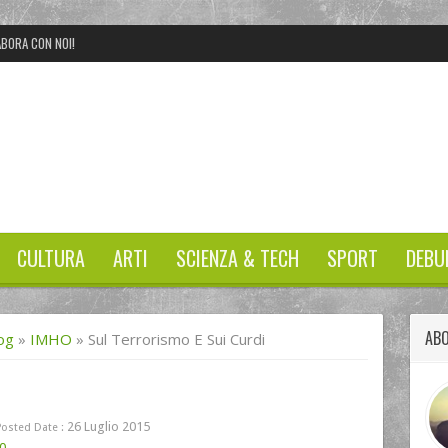
BORA CON NOI!
CULTURA
ARTI
SCIENZA & TECH
SPORT
DEBU
ABO
og
»
IMHO
»
Sul Terrorismo E Sui Curdi
26 Luglio 2015
Posted Date :
0