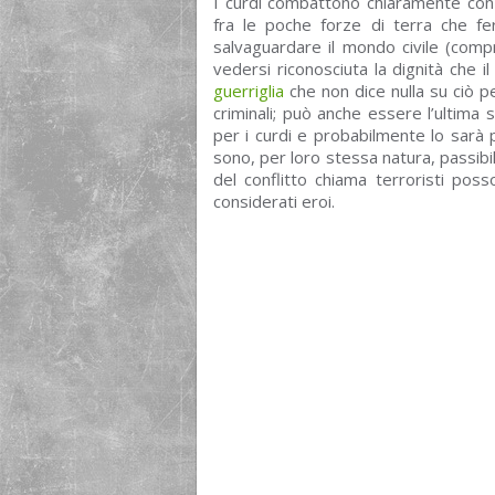
I curdi combattono chiaramente con 
fra le poche forze di terra che fe
salvaguardare il mondo civile (com
vedersi riconosciuta la dignità che i
guerriglia
che non dice nulla su ciò 
criminali; può anche essere l’ultima s
per i curdi e probabilmente lo sarà p
sono, per loro stessa natura, passibili 
del conflitto chiama terroristi poss
considerati eroi.