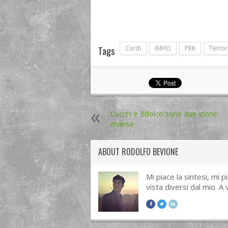
Curdi
IMHO
PKK
Terro
Tags
Cucchi e Bifolco sono due storie
diverse
ABOUT
RODOLFO BEVIONE
Mi piace la sintesi, mi 
vista diversi dal mio. A 