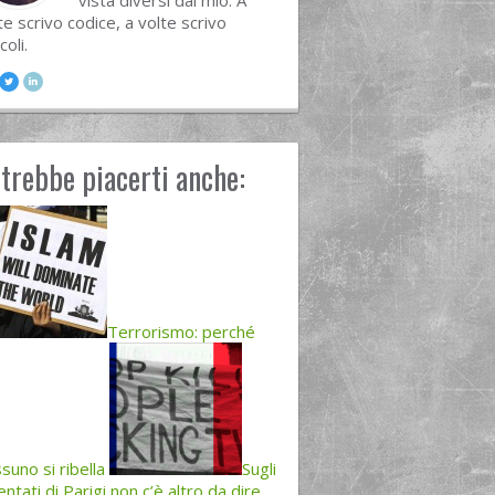
vista diversi dal mio. A
te scrivo codice, a volte scrivo
coli.
trebbe piacerti anche:
Terrorismo: perché
suno si ribella
Sugli
entati di Parigi non c’è altro da dire