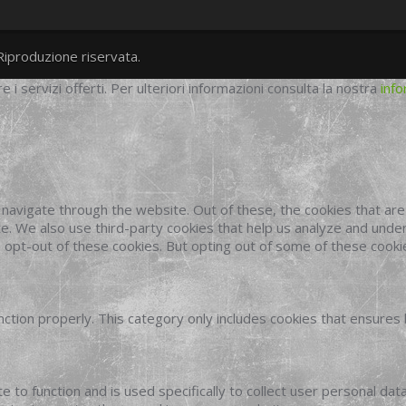
Riproduzione riservata.
twitter
googleplus
facebook
re i servizi offerti. Per ulteriori informazioni consulta la nostra
info
navigate through the website. Out of these, the cookies that ar
site. We also use third-party cookies that help us analyze and und
o opt-out of these cookies. But opting out of some of these cook
ction properly. This category only includes cookies that ensures 
e to function and is used specifically to collect user personal d