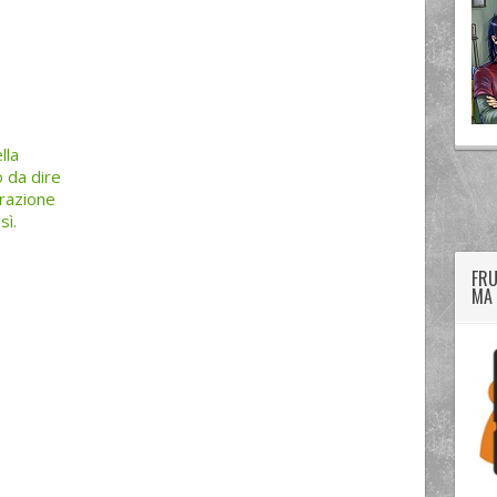
lla
o da dire
twitter
googleplus
facebook
trazione
sì.
FRU
MA 