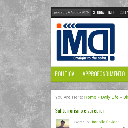
STORIA DI IMDI
COLLA
giovedì , 6 Agosto 2026
POLITICA
APPROFONDIMENTO
You Are Here:
Home
»
Daily Life
»
Bl
Sul terrorismo e sui curdi
Rodolfo Bevione
Posted By :