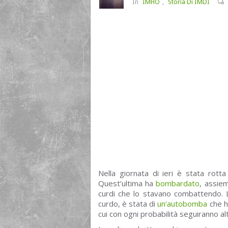
In
IMHO
,
Storia Di IMDI
Nella giornata di ieri è stata rot
Quest’ultima ha
bombardato
, assiem
curdi che lo stavano combattendo. La
curdo, è stata di
un’autobomba
che ha
cui con ogni probabilità seguiranno al