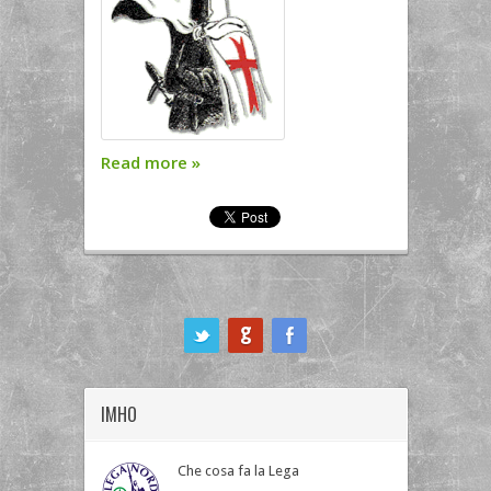
Read more
»
ook
IMHO
Che cosa fa la Lega