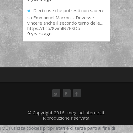
Dieci cose che potresti non sapere
su Emmanuel Macron: - Dovesse
vincere anche il secondo turno delle...
https://t.co/8wmlN7ESOo
9 years ago
ok
© Copyright 2016 ilmegliodiinternet.it.
Riproduzione riservata.
IMDI utilizza cookies proprietari e di terze parti al fine di