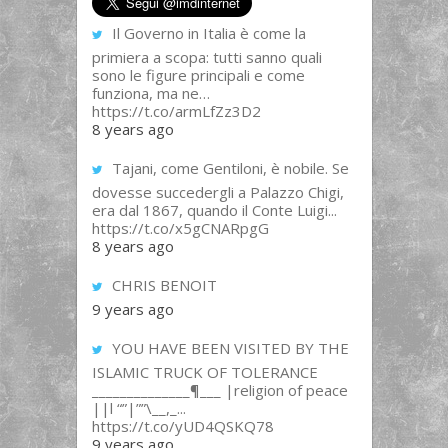
Il Governo in Italia è come la
primiera a scopa: tutti sanno quali
sono le figure principali e come
funziona, ma ne…
https://t.co/armLfZz3D2
8 years ago
Tajani, come Gentiloni, è nobile. Se
dovesse succedergli a Palazzo Chigi,
era dal 1867, quando il Conte Luigi...
https://t.co/x5gCNARpgG
8 years ago
CHRIS BENOIT
9 years ago
YOU HAVE BEEN VISITED BY THE
ISLAMIC TRUCK OF TOLERANCE
______________¶___ |religion of peace
||l “”|””\__,_...
https://t.co/yUD4QSKQ78
9 years ago