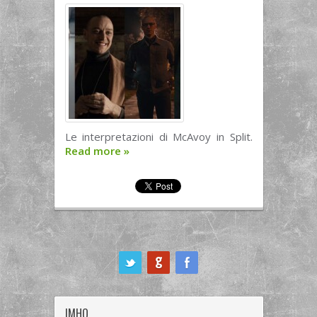
Le interpretazioni di McAvoy in Split.
Read more
»
ook
IMHO