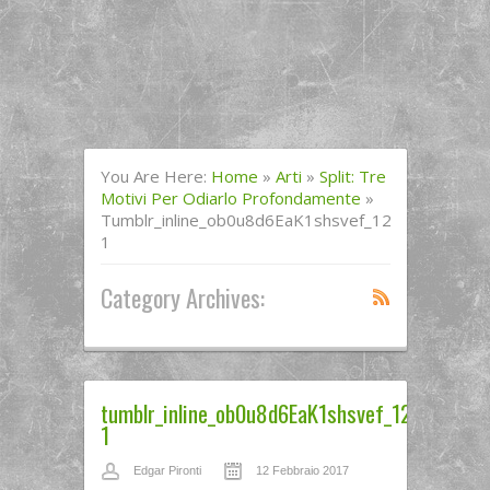
You Are Here:
Home
»
Arti
»
Split: Tre
Motivi Per Odiarlo Profondamente
»
Tumblr_inline_ob0u8d6EaK1shsvef_1280-
1
Category Archives:
tumblr_inline_ob0u8d6EaK1shsvef_1280-
1
Edgar Pironti
12 Febbraio 2017