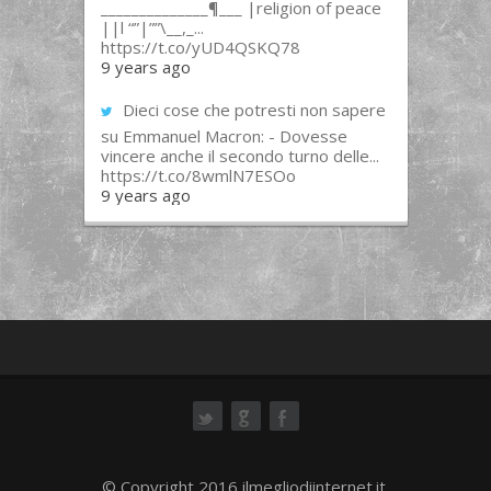
______________¶___ |religion of peace
||l “”|””\__,_...
https://t.co/yUD4QSKQ78
9 years ago
Dieci cose che potresti non sapere
su Emmanuel Macron: - Dovesse
vincere anche il secondo turno delle...
https://t.co/8wmlN7ESOo
9 years ago
ok
© Copyright 2016 ilmegliodiinternet.it.