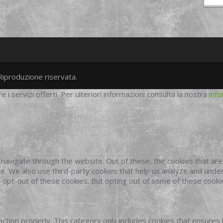
Riproduzione riservata.
twitter
googleplus
facebook
re i servizi offerti. Per ulteriori informazioni consulta la nostra
info
navigate through the website. Out of these, the cookies that ar
site. We also use third-party cookies that help us analyze and und
o opt-out of these cookies. But opting out of some of these cook
ction properly. This category only includes cookies that ensures 