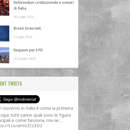
Referendum costituzionale e scenari
di fiaba
30 Luglio 2016
Brexit; bravi tutti.
2 Luglio 2016
Requiem per il PD
20 Giugno 2016
ENT TWEETS
l Governo in Italia è come la primiera
copa: tutti sanno quali sono le figure
ncipali e come funziona, ma ne…
ps://t.co/armLfZz3D2