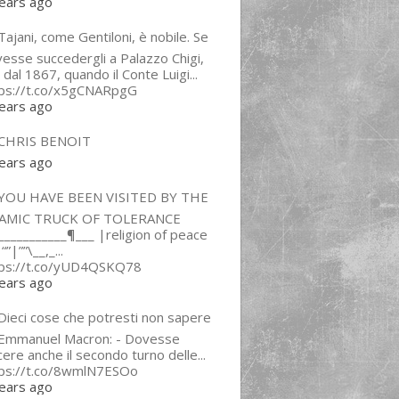
ears ago
ajani, come Gentiloni, è nobile. Se
esse succedergli a Palazzo Chigi,
 dal 1867, quando il Conte Luigi...
tps://t.co/x5gCNARpgG
ears ago
CHRIS BENOIT
ears ago
YOU HAVE BEEN VISITED BY THE
LAMIC TRUCK OF TOLERANCE
___________¶___ |religion of peace
“”|””\__,_...
tps://t.co/yUD4QSKQ78
ears ago
Dieci cose che potresti non sapere
 Emmanuel Macron: - Dovesse
cere anche il secondo turno delle...
tps://t.co/8wmlN7ESOo
ears ago