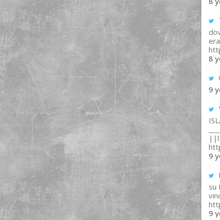
8 y
T
dov
era
ht
8 y
9 y
IS
___
||l 
ht
9 y
su
vin
ht
9 y