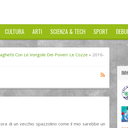
CULTURA
ARTI
SCIENZA & TECH
SPORT
DEBU
twitter
googleplus
facebook
aghetti Con Le Vongole Dei Poveri: Le Cozze
»
2016-
IM
cora di un vecchio spazzolino come il mio sarebbe un