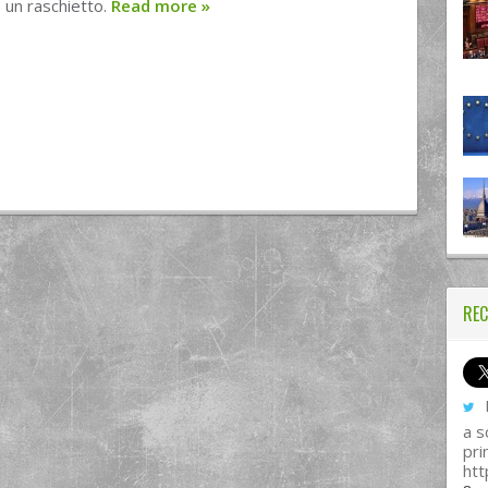
o un raschietto.
Read more
»
REC
I
a s
pri
htt