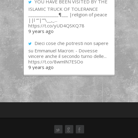
YOU HAVE BEEN VISITED BY THE
ISLAMIC TRUCK OF TOLERANCE
______________¶___ |religion of peace
||l “”|””\__,_...
https://t.co/yUD4QSKQ78
9 years ago
Dieci cose che potresti non sapere
su Emmanuel Macron: - Dovesse
vincere anche il secondo turno delle...
https://t.co/8wmlN7ESOo
9 years ago
ok