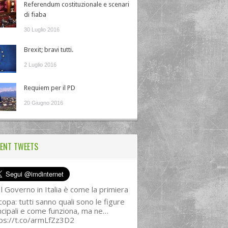
Referendum costituzionale e scenari
di fiaba
30 Luglio 2016
Brexit; bravi tutti.
2 Luglio 2016
Requiem per il PD
20 Giugno 2016
ENT TWEETS
l Governo in Italia è come la primiera
copa: tutti sanno quali sono le figure
ncipali e come funziona, ma ne…
ps://t.co/armLfZz3D2