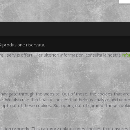
Riproduzione riservata.
twitter
googleplus
facebook
re i servizi offerti. Per ulteriori informazioni consulta la nostra
info
navigate through the website. Out of these, the cookies that ar
site. We also use third-party cookies that help us analyze and und
o opt-out of these cookies. But opting out of some of these cook
ction properly. This category only includes cookies that ensures 