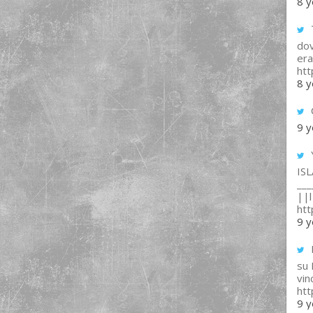
8 y
T
dov
era
ht
8 y
9 y
IS
___
||l 
ht
9 y
su
vin
ht
9 y