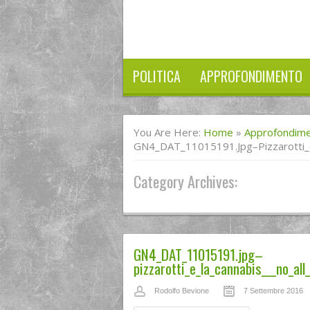
POLITICA
APPROFONDIMENTO
You Are Here:
Home
»
Approfondim
GN4_DAT_11015191.jpg–Pizzarotti_e
Category Archives:
GN4_DAT_11015191.jpg–
pizzarotti_e_la_cannabis___no_all
Rodolfo Bevione
7 Settembre 2016