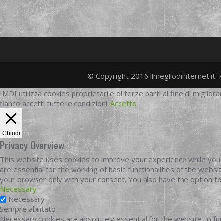
© Copyright 2016 ilmegliodiinternet.it. 
IMDI utilizza cookies proprietari e di terze parti al fine di migliora
fianco accetti tutte le condizioni.
Accetto
Chiudi
Privacy Overview
This website uses cookies to improve your experience while you 
are essential for the working of basic functionalities of the web
your browser only with your consent. You also have the option t
Necessary
Necessary
Sempre abilitato
Necessary cookies are absolutely essential for the website to fun