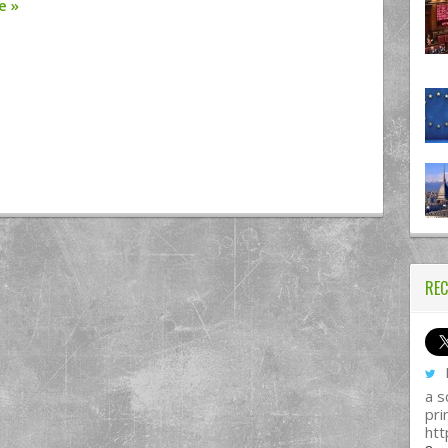
re
»
REC
I
a s
pri
htt