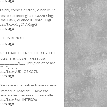
ears ago
ajani, come Gentiloni, è nobile. Se
esse succedergli a Palazzo Chigi,
 dal 1867, quando il Conte Luigi...
tps://t.co/x5gCNARpgG
ears ago
CHRIS BENOIT
ears ago
YOU HAVE BEEN VISITED BY THE
LAMIC TRUCK OF TOLERANCE
___________¶___ |religion of peace
“”|””\__,_...
tps://t.co/yUD4QSKQ78
ears ago
Dieci cose che potresti non sapere
 Emmanuel Macron: - Dovesse
cere anche il secondo turno delle...
tps://t.co/8wmlN7ESOo
ears ago