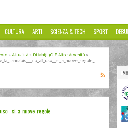
CULTURA
ARTI
SCIENZA & TECH
SPORT
DEBU
twitter
googleplus
facebook
ento
»
Attualità
»
Di Mai(L)o E Altre Amenità
»
_la_cannabis___no_all_uso__si_a_nuove_regole_
IM
_uso__si_a_nuove_regole_