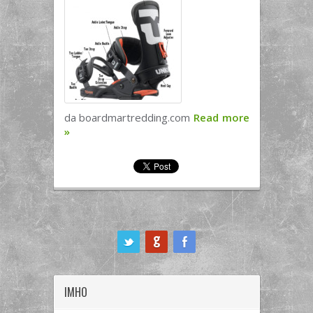
da boardmartredding.com
Read more
»
ook
IMHO