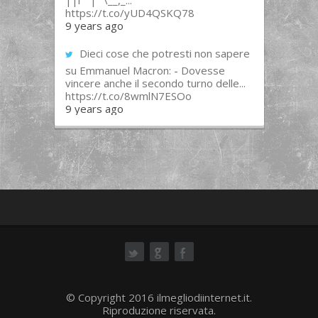
||l “”|””\__,_...
https://t.co/yUD4QSKQ78
9 years ago
Dieci cose che potresti non sapere
su Emmanuel Macron: - Dovesse
vincere anche il secondo turno delle...
https://t.co/8wmlN7ESOo
9 years ago
ok
© Copyright 2016 ilmegliodiinternet.it.
Riproduzione riservata.