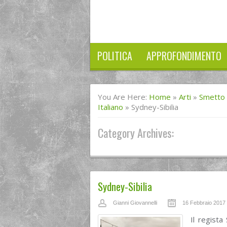
POLITICA
APPROFONDIMENTO
You Are Here:
Home
»
Arti
»
Smetto 
Italiano
»
Sydney-Sibilia
Category Archives:
Sydney-Sibilia
Gianni Giovannelli
16 Febbraio 2017
Il regista