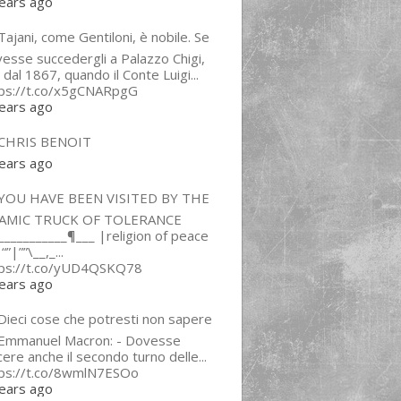
ears ago
ajani, come Gentiloni, è nobile. Se
esse succedergli a Palazzo Chigi,
 dal 1867, quando il Conte Luigi...
tps://t.co/x5gCNARpgG
ears ago
CHRIS BENOIT
ears ago
YOU HAVE BEEN VISITED BY THE
LAMIC TRUCK OF TOLERANCE
___________¶___ |religion of peace
“”|””\__,_...
tps://t.co/yUD4QSKQ78
ears ago
Dieci cose che potresti non sapere
 Emmanuel Macron: - Dovesse
cere anche il secondo turno delle...
tps://t.co/8wmlN7ESOo
ears ago