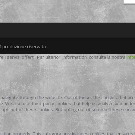
Riproduzione riservata.
twitter
googleplus
facebook
re i servizi offerti. Per ulteriori informazioni consulta la nostra
info
navigate through the website. Out of these, the cookies that ar
site. We also use third-party cookies that help us analyze and und
o opt-out of these cookies. But opting out of some of these cook
ction properly. This category only includes cookies that ensures 