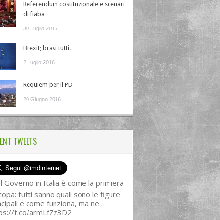
Referendum costituzionale e scenari
di fiaba
30 Luglio 2016
Brexit; bravi tutti.
2 Luglio 2016
Requiem per il PD
20 Giugno 2016
ENT TWEETS
l Governo in Italia è come la primiera
copa: tutti sanno quali sono le figure
ncipali e come funziona, ma ne…
ps://t.co/armLfZz3D2