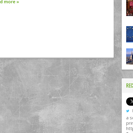
ad more
»
REC
I
a s
pri
htt