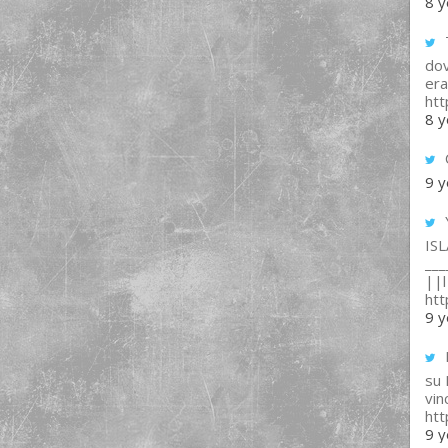
8 y
T
dov
era
ht
8 y
9 y
IS
___
||l 
ht
9 y
su
vin
ht
9 y