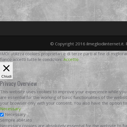
© Copyright 2016 ilmegliodiinternet.it. 
IMDI utilizza cookies proprietari e di terze parti al fine di migliora
fianco accetti tutte le condizioni.
Accetto
Chiudi
Privacy Overview
This website uses cookies to improve your experience while you 
are essential for the working of basic functionalities of the web
your browser only with your consent. You also have the option t
Necessary
Necessary
Sempre abilitato
Necessary cookies are absolutely essential for the website to fun