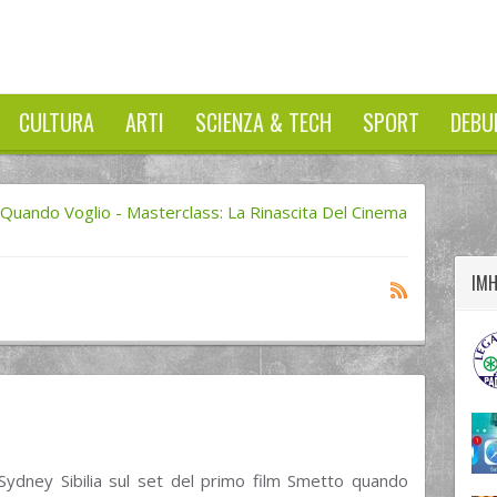
CULTURA
ARTI
SCIENZA & TECH
SPORT
DEBU
twitter
googleplus
facebook
Quando Voglio - Masterclass: La Rinascita Del Cinema
IM
 Sydney Sibilia sul set del primo film Smetto quando