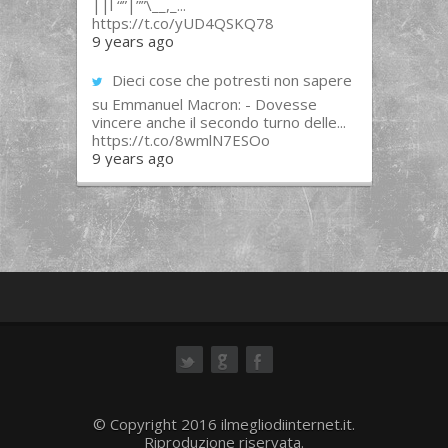
||l “”|””\__,_...
https://t.co/yUD4QSKQ78
9 years ago
Dieci cose che potresti non sapere
su Emmanuel Macron: - Dovesse
vincere anche il secondo turno delle...
https://t.co/8wmlN7ESOo
9 years ago
ok
© Copyright 2016 ilmegliodiinternet.it.
Riproduzione riservata.