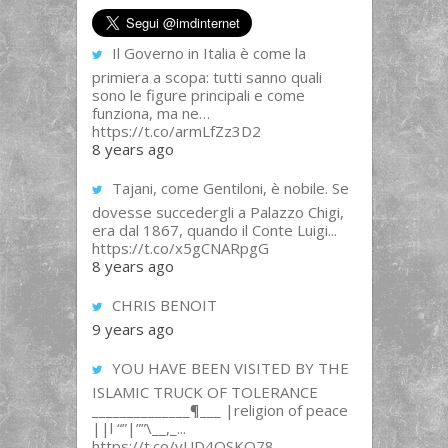
Il Governo in Italia è come la
primiera a scopa: tutti sanno quali
sono le figure principali e come
funziona, ma ne…
https://t.co/armLfZz3D2
8 years ago
Tajani, come Gentiloni, è nobile. Se
dovesse succedergli a Palazzo Chigi,
era dal 1867, quando il Conte Luigi...
https://t.co/x5gCNARpgG
8 years ago
CHRIS BENOIT
9 years ago
YOU HAVE BEEN VISITED BY THE
ISLAMIC TRUCK OF TOLERANCE
______________¶___ |religion of peace
||l “”|””\__,_...
https://t.co/yUD4QSKQ78