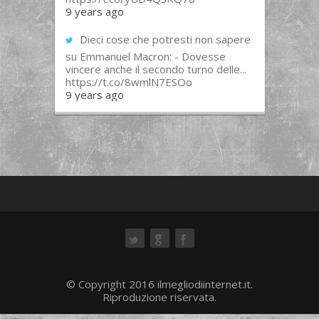
9 years ago
Dieci cose che potresti non sapere
su Emmanuel Macron: - Dovesse
vincere anche il secondo turno delle...
https://t.co/8wmlN7ESOo
9 years ago
ok
© Copyright 2016 ilmegliodiinternet.it.
Riproduzione riservata.