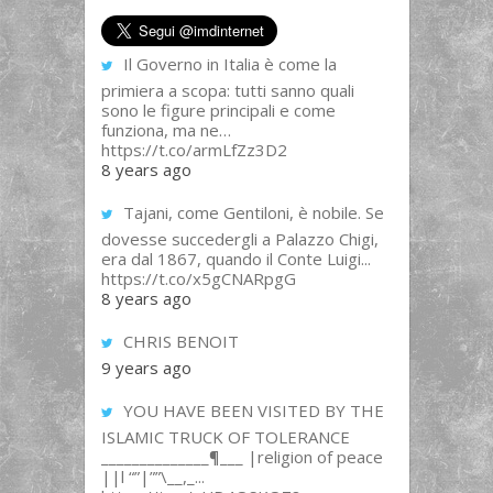
Il Governo in Italia è come la
primiera a scopa: tutti sanno quali
sono le figure principali e come
funziona, ma ne…
https://t.co/armLfZz3D2
8 years ago
Tajani, come Gentiloni, è nobile. Se
dovesse succedergli a Palazzo Chigi,
era dal 1867, quando il Conte Luigi...
https://t.co/x5gCNARpgG
8 years ago
CHRIS BENOIT
9 years ago
YOU HAVE BEEN VISITED BY THE
ISLAMIC TRUCK OF TOLERANCE
______________¶___ |religion of peace
||l “”|””\__,_...