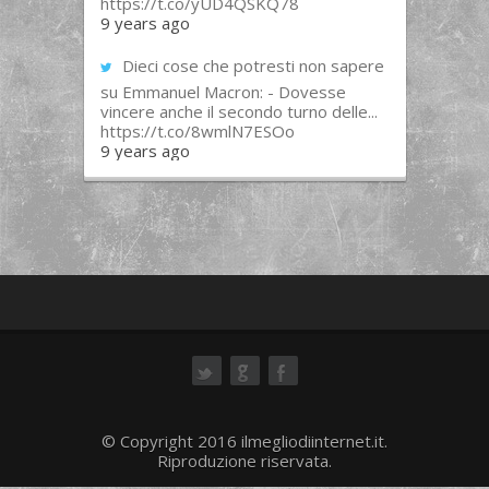
https://t.co/yUD4QSKQ78
9 years ago
Dieci cose che potresti non sapere
su Emmanuel Macron: - Dovesse
vincere anche il secondo turno delle...
https://t.co/8wmlN7ESOo
9 years ago
ok
© Copyright 2016 ilmegliodiinternet.it.
Riproduzione riservata.