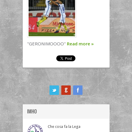
"GERONIMOOOO"
Read more
»
ook
IMHO
Che cosa fa la Lega