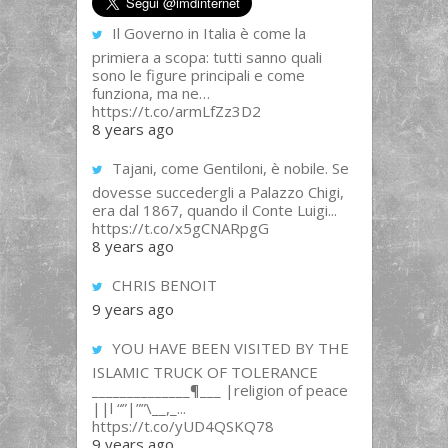
Il Governo in Italia è come la
primiera a scopa: tutti sanno quali
sono le figure principali e come
funziona, ma ne…
https://t.co/armLfZz3D2
8 years ago
Tajani, come Gentiloni, è nobile. Se
dovesse succedergli a Palazzo Chigi,
era dal 1867, quando il Conte Luigi...
https://t.co/x5gCNARpgG
8 years ago
CHRIS BENOIT
9 years ago
YOU HAVE BEEN VISITED BY THE
ISLAMIC TRUCK OF TOLERANCE
______________¶___ |religion of peace
||l “”|””\__,_...
https://t.co/yUD4QSKQ78
9 years ago