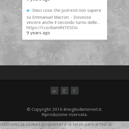
Dieci cose che potresti non sapere
su Emmanuel Macron: - Dovesse
vincere anche il secondo turno delle...
https://t.co/8wmlN7ESOo
9 years ago
ok
© Copyright 2016 ilmegliodiinternet.it.
Riproduzione riservata.
IMDI utilizza cookies proprietari e di terze parti al fine di