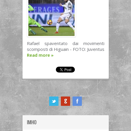
Rafael spaventato dai movimenti
scomposti di Higuain - FOTO: Juventus
Read more
»
ook
IMHO