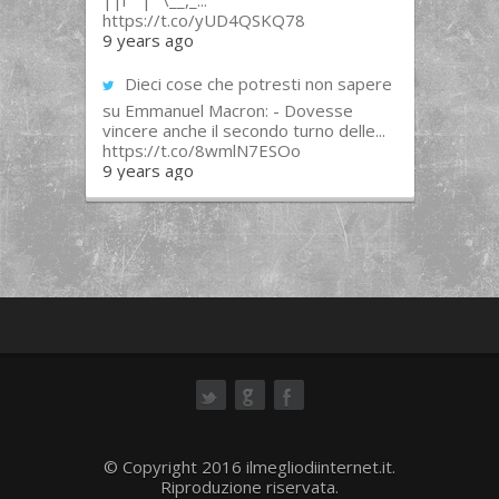
||l “”|””\__,_...
https://t.co/yUD4QSKQ78
9 years ago
Dieci cose che potresti non sapere
su Emmanuel Macron: - Dovesse
vincere anche il secondo turno delle...
https://t.co/8wmlN7ESOo
9 years ago
ok
© Copyright 2016 ilmegliodiinternet.it.
Riproduzione riservata.