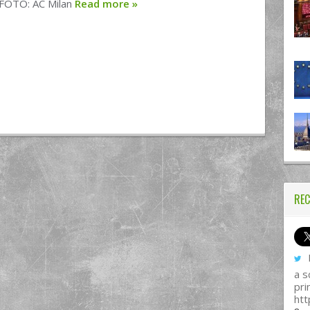
- FOTO: AC Milan
Read more
»
REC
I
a s
pri
htt