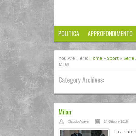
POLITICA
APPROFONDIMENTO
You Are Here:
Home
»
Sport
»
Serie
Milan
Category Archives:
Milan
Claudio Agave
24 Ottobre 2016
I calciato