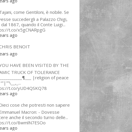
ears ago
ajani, come Gentiloni, è nobile. Se
esse succedergli a Palazzo Chigi,
 dal 1867, quando il Conte Luigi...
tps://t.co/x5gCNARpgG
ears ago
CHRIS BENOIT
ears ago
YOU HAVE BEEN VISITED BY THE
LAMIC TRUCK OF TOLERANCE
___________¶___ |religion of peace
“”|””\__,_...
tps://t.co/yUD4QSKQ78
ears ago
Dieci cose che potresti non sapere
 Emmanuel Macron: - Dovesse
cere anche il secondo turno delle...
tps://t.co/8wmlN7ESOo
ears ago