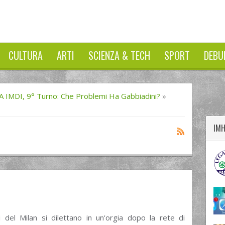
CULTURA
ARTI
SCIENZA & TECH
SPORT
DEBU
twitter
googleplus
facebook
 A IMDI, 9° Turno: Che Problemi Ha Gabbiadini?
»
IM
ri del Milan si dilettano in un'orgia dopo la rete di