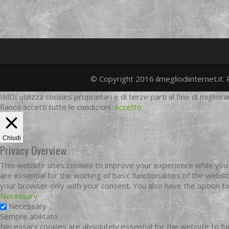
© Copyright 2016 ilmegliodiinternet.it. 
IMDI utilizza cookies proprietari e di terze parti al fine di migliora
fianco accetti tutte le condizioni.
Accetto
Chiudi
Privacy Overview
This website uses cookies to improve your experience while you 
are essential for the working of basic functionalities of the web
your browser only with your consent. You also have the option t
Necessary
Necessary
Sempre abilitato
Necessary cookies are absolutely essential for the website to fun