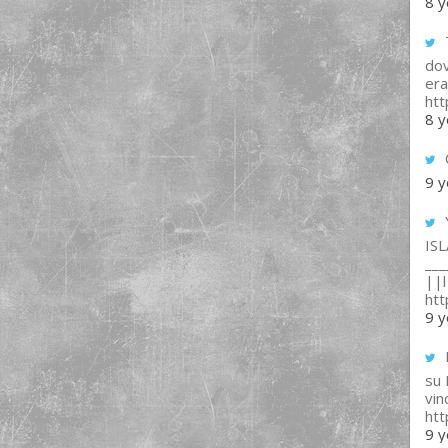
8 y
T
dov
era
ht
8 y
9 y
IS
___
||l 
ht
9 y
su
vin
ht
9 y