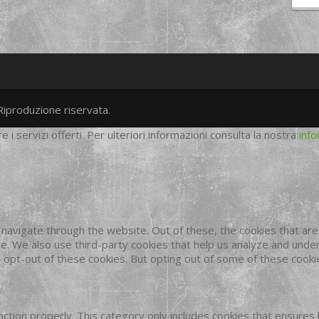
Riproduzione riservata.
twitter
googleplus
facebook
re i servizi offerti. Per ulteriori informazioni consulta la nostra
info
navigate through the website. Out of these, the cookies that ar
site. We also use third-party cookies that help us analyze and und
o opt-out of these cookies. But opting out of some of these cook
ction properly. This category only includes cookies that ensures 