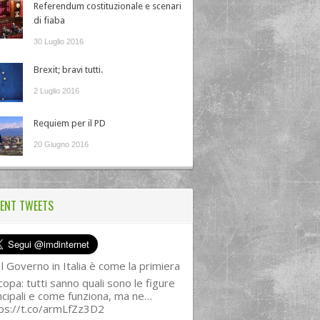
Referendum costituzionale e scenari
di fiaba
30 Luglio 2016
Brexit; bravi tutti.
2 Luglio 2016
Requiem per il PD
20 Giugno 2016
ENT TWEETS
l Governo in Italia è come la primiera
copa: tutti sanno quali sono le figure
ncipali e come funziona, ma ne…
ps://t.co/armLfZz3D2