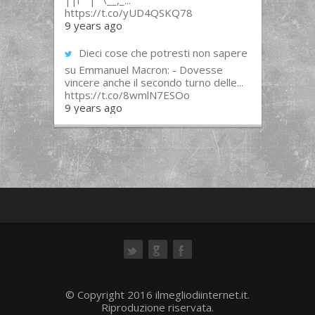
||l “”|””\__,_...
https://t.co/yUD4QSKQ78
9 years ago
Dieci cose che potresti non sapere
su Emmanuel Macron: - Dovesse
vincere anche il secondo turno delle...
https://t.co/8wmlN7ESOo
9 years ago
ok
© Copyright 2016 ilmegliodiinternet.it.
Riproduzione riservata.