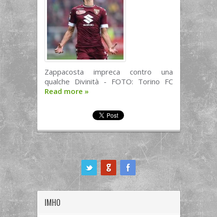
Zappacosta impreca contro una
qualche Divinità - FOTO: Torino FC
Read more
»
ook
IMHO