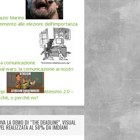
azio Marino
mento alle elezioni: dell’importanza
la comunicazione
ial wars: la comunicazione ai nostri
mpi
Ateismo 2.0 –
ché, o perché no?
VA LA DEMO DI “THE DEADLINE”, VISUAL
EL REALIZZATA AL 58% DA IMDIANI