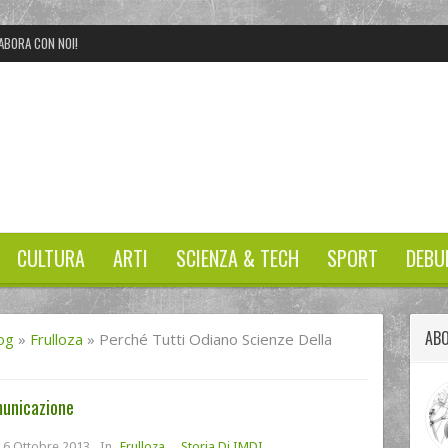
ABORA CON NOI!
CULTURA
ARTI
SCIENZA & TECH
SPORT
DEBU
ABO
og
»
Frulloza
»
Perché Tutti Odiano Scienze Della
municazione
6 Ottobre 2013
In
Frulloza
,
Storia Di IMDI