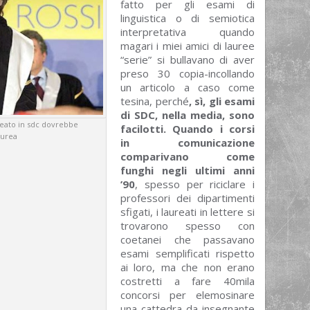
fatto per gli esami di
linguistica o di semiotica
interpretativa quando
magari i miei amici di lauree
“serie” si bullavano di aver
preso 30 copia-incollando
un articolo a caso come
tesina, perché
, sì, gli esami
di SDC, nella media, sono
reato in sdc dovrebbe
facilotti. Quando i corsi
aurea
in comunicazione
comparivano come
funghi negli ultimi anni
’90
, spesso per riciclare i
professori dei dipartimenti
sfigati, i laureati in lettere si
trovarono spesso con
coetanei che passavano
esami semplificati rispetto
ai loro, ma che non erano
costretti a fare 40mila
concorsi per elemosinare
una cattedra da insegnante