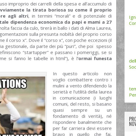
’uso improprio dei carrelli della spesa e all’accumulo di
ovviamente la tirata boriosa su come il proprio
re agli altri
, in termini “morali” e di potenziale di
Ign
totale dipendenza economica da papi e mami a 27
Com
lta faccia da culo, tirerà in ballo i dati di Alma Laurea,
rgomentazioni sulla presunta nobiltà del proprio corso
e il corso x”. Dove il “corso x”, con poche eccezioni (il
 gestionale, da parte dei più “puri”, che poi spesso
definiscono “startupper” e passano i pomeriggi, se si
e si fanno le tabelle in html”), è l
‘ormai funesta
del
Soc
In questo articolo non
voglio combattere contro i
mulini a vento difendendo la
te
serietà e l’utilità della laurea
Per
in comunicazione (i luoghi
comuni, del resto, si basano
quasi sempre su un
fondamento di verità), né
PRO
rispondere banalmente che
NOV
per far carriera devi essere
bravo in quello che fai,