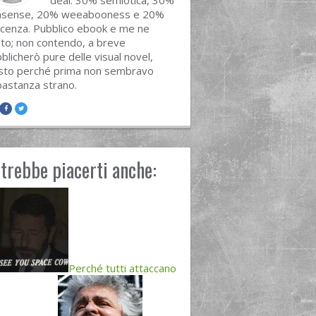
deal. 30% semiotica, 30%
nsense, 20% weeabooness e 20%
cenza. Pubblico ebook e me ne
to; non contendo, a breve
blicherò pure delle visual novel,
sto perché prima non sembravo
astanza strano.
trebbe piacerti anche:
Perché tutti attaccano