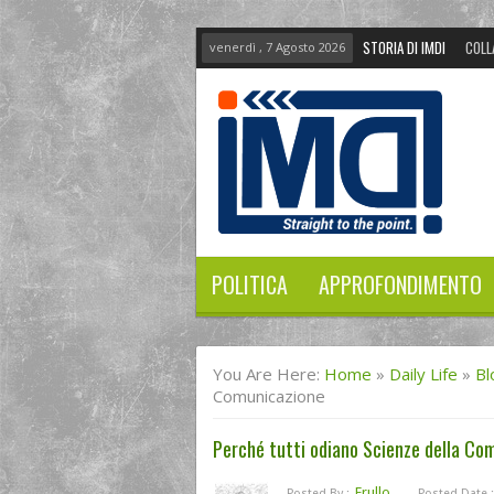
STORIA DI IMDI
COLL
venerdì , 7 Agosto 2026
POLITICA
APPROFONDIMENTO
You Are Here:
Home
»
Daily Life
»
Bl
Comunicazione
Perché tutti odiano Scienze della Co
Frullo
Posted By :
Posted Date :