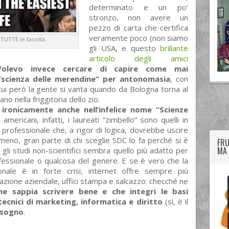
determinato e un po’
stronzo, non avere un
pezzo di carta che certifica
veramente poco (non siamo
 TUTTE le facoltà.
gli USA, e questo
brillante
articolo degli amici
Volevo invece cercare di capire come mai
“scienza delle merendine” per antonomasia
, con
 cui però la gente si vanta quando da Bologna torna al
o nella friggitoria dello zio.
twitter
googleplus
facebook
 ironicamente anche nell’infelice nome “Scienze
americani, infatti, i laureati “zimbello” sono quelli in
ra professionale che, a rigor di logica, dovrebbe uscire
meno, gran parte di chi sceglie SDC lo fa perché si è
FRU
MA 
 gli studi non-scientifici sembra quello più adatto per
ofessionale o qualcosa del genere. E se è vero che la
ionale è in forte crisi, internet offre sempre più
azione aziendale, uffici stampa e salcazzo: checché ne
he sappia scrivere bene e che integri le basi
ecnici di marketing, informatica e diritto
(sì, è il
bisogno
.