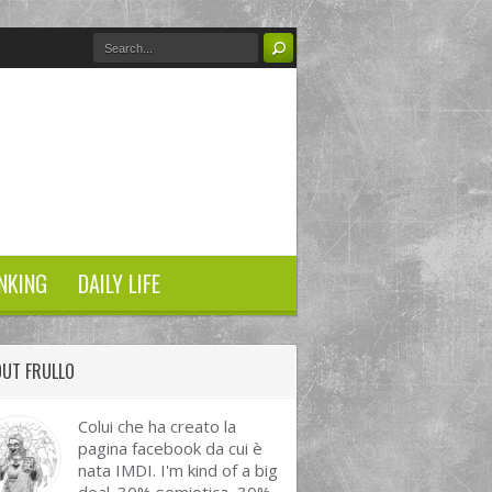
NKING
DAILY LIFE
UT FRULLO
Colui che ha creato la
pagina facebook da cui è
nata IMDI. I'm kind of a big