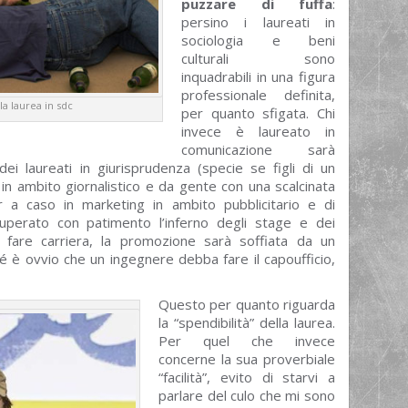
puzzare di fuffa
:
persino i laureati in
sociologia e beni
culturali sono
inquadrabili in una figura
professionale definita,
a laurea in sdc
per quanto sfigata. Chi
invece è laureato in
comunicazione sarà
ei laureati in giurisprudenza (specie se figli di un
n ambito giornalistico e da gente con una scalcinata
 a caso in marketing in ambito pubblicitario e di
superato con patimento l’inferno degli stage e dei
a fare carriera, la promozione sarà soffiata da un
 è ovvio che un ingegnere debba fare il capoufficio,
Questo per quanto riguarda
la “spendibilità” della laurea.
Per quel che invece
concerne la sua proverbiale
“facilità”, evito di starvi a
parlare del culo che mi sono