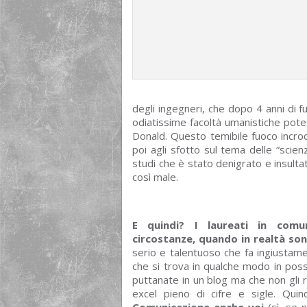
degli ingegneri, che dopo 4 anni di f
odiatissime facoltà umanistiche potes
Donald. Questo temibile fuoco incroci
poi agli sfotto sul tema delle “scie
studi che è stato denigrato e insult
così male.
E quindi? I laureati in comu
circostanze, quando in realtà son
serio e talentuoso che fa ingiustame
che si trova in qualche modo in poss
puttanate in un blog ma che non gli 
excel pieno di cifre e sigle. Quin