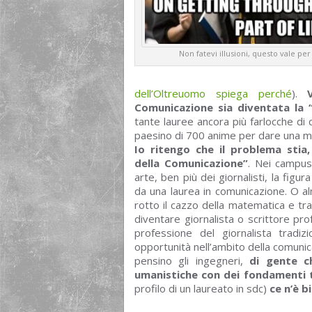
Non fatevi illusioni, questo vale per
dell’Oltreuomo spiega perché
).
Comunicazione sia diventata la 
tante lauree ancora più farlocche di
paesino di 700 anime per dare una man
Io ritengo che il problema stia,
della Comunicazione”
. Nei campus 
arte, ben più dei giornalisti, la figu
da una laurea in comunicazione. O al
rotto il cazzo della matematica e tra
diventare giornalista o scrittore pr
professione del giornalista tradiz
opportunità nell’ambito della comunic
pensino gli ingegneri,
di gente c
umanistiche con dei fondamenti t
profilo di un laureato in sdc)
ce n’è 