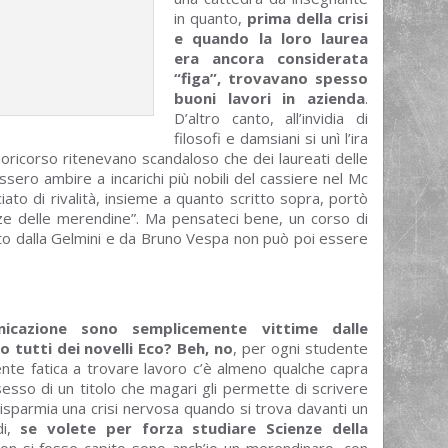
in quanto,
prima della crisi
e quando la loro laurea
era ancora considerata
“figa”, trovavano spesso
buoni lavori in azienda
.
D’altro canto, all’invidia di
filosofi e damsiani si unì l’ira
uoricorso ritenevano scandaloso che dei laureati delle
sero ambire a incarichi più nobili del cassiere nel Mc
ato di rivalità, insieme a quanto scritto sopra, portò
nze delle merendine”. Ma pensateci bene, un corso di
ato dalla Gelmini e da Bruno Vespa non può poi essere
nicazione sono semplicemente vittime dalle
o tutti dei novelli Eco? Beh, no
, per ogni studente
nte fatica a trovare lavoro c’è almeno qualche capra
esso di un titolo che magari gli permette di scrivere
risparmia una crisi nervosa quando si trova davanti un
di,
se volete per forza studiare Scienze della