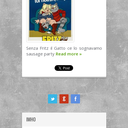
Senza Fritz il Gatto ce lo sognavamo
sausage party
Read more
»
ook
IMHO