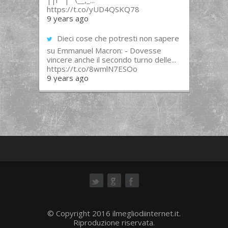
||l “”|””\__,_...
https://t.co/yUD4QSKQ78
9 years ago
Dieci cose che potresti non sapere
su Emmanuel Macron: - Dovesse
vincere anche il secondo turno delle...
https://t.co/8wmlN7ESOo
9 years ago
ok
© Copyright 2016 ilmegliodiinternet.it.
Riproduzione riservata.