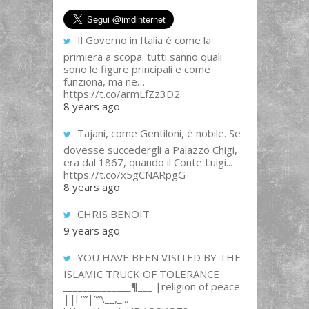
Il Governo in Italia è come la
primiera a scopa: tutti sanno quali
sono le figure principali e come
funziona, ma ne…
https://t.co/armLfZz3D2
8 years ago
Tajani, come Gentiloni, è nobile. Se
dovesse succedergli a Palazzo Chigi,
era dal 1867, quando il Conte Luigi...
https://t.co/x5gCNARpgG
8 years ago
CHRIS BENOIT
9 years ago
YOU HAVE BEEN VISITED BY THE
ISLAMIC TRUCK OF TOLERANCE
______________¶___ |religion of peace
||l “”|””\__,_...