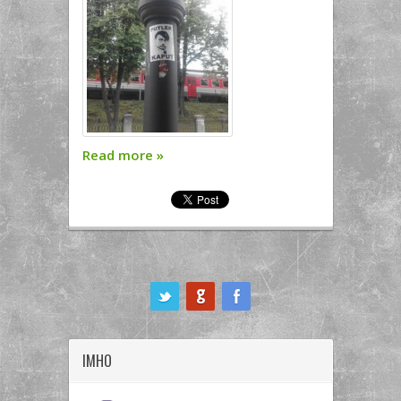
Read more
»
ook
IMHO