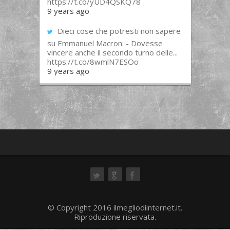
https://t.co/yUD4QSKQ78
9 years ago
Dieci cose che potresti non sapere
su Emmanuel Macron: - Dovesse
vincere anche il secondo turno delle...
https://t.co/8wmlN7ESOo
9 years ago
ok
© Copyright 2016 ilmegliodiinternet.it.
Riproduzione riservata.