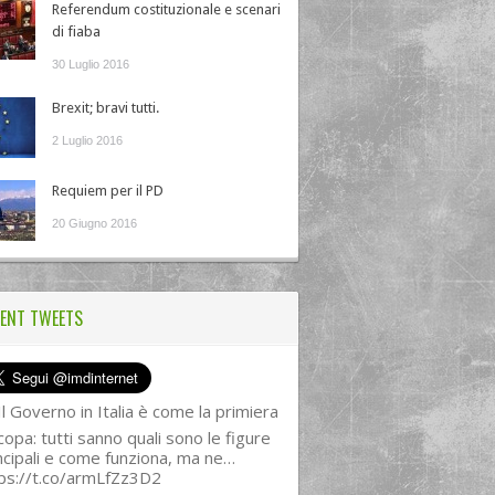
Referendum costituzionale e scenari
di fiaba
30 Luglio 2016
Brexit; bravi tutti.
2 Luglio 2016
Requiem per il PD
20 Giugno 2016
ENT TWEETS
l Governo in Italia è come la primiera
copa: tutti sanno quali sono le figure
ncipali e come funziona, ma ne…
ps://t.co/armLfZz3D2