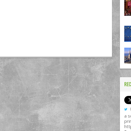
REC
I
a s
pri
htt