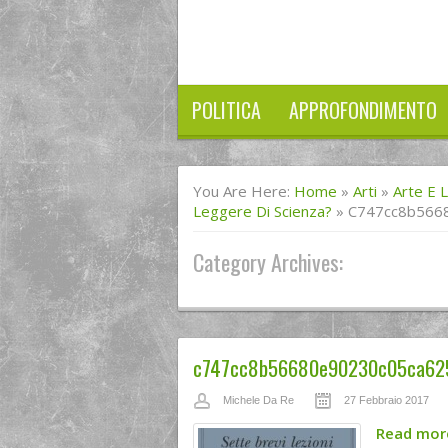
POLITICA
APPROFONDIMENTO
You Are Here:
Home
»
Arti
»
Arte E 
Leggere Di Scienza?
»
C747cc8b566
Category Archives:
c747cc8b56680e90230c05ca625
Michele Da Re
27 Febbraio 2017
Read mo