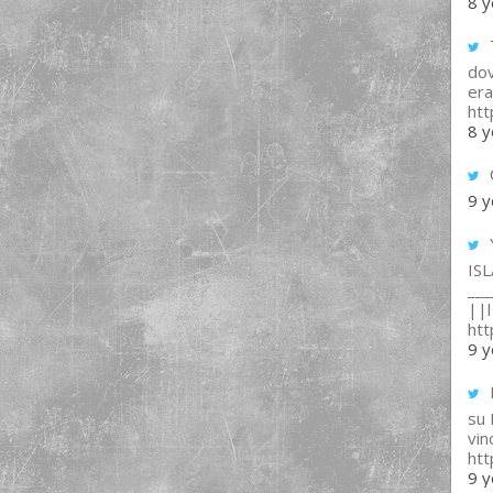
8 y
T
dov
era
ht
8 y
9 y
IS
___
||l 
ht
9 y
su
vin
ht
9 y