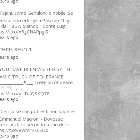
ears ago
ajani, come Gentiloni, è nobile. Se
esse succedergli a Palazzo Chigi,
 dal 1867, quando il Conte Luigi...
tps://t.co/x5gCNARpgG
ears ago
CHRIS BENOIT
ears ago
YOU HAVE BEEN VISITED BY THE
LAMIC TRUCK OF TOLERANCE
___________¶___ |religion of peace
“”|””\__,_...
tps://t.co/yUD4QSKQ78
ears ago
Dieci cose che potresti non sapere
 Emmanuel Macron: - Dovesse
cere anche il secondo turno delle...
tps://t.co/8wmlN7ESOo
ears ago