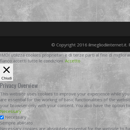
© Copyright 2016 ilmegliodiinternet.it. 
IMDI utilizza cookies proprietari e di terze parti al fine di migliora
fianco accetti tutte le condizioni.
Accetto
Chiudi
Privacy Overview
This website uses cookies to improve your experience while you 
are essential for the working of basic functionalities of the web
your browser only with your consent. You also have the option t
Necessary
Necessary
Sempre abilitato
Necessary cookies are absolutely essential for the website to fun