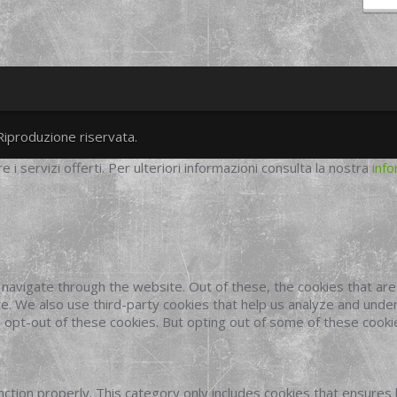
Riproduzione riservata.
twitter
googleplus
facebook
re i servizi offerti. Per ulteriori informazioni consulta la nostra
info
navigate through the website. Out of these, the cookies that ar
site. We also use third-party cookies that help us analyze and und
o opt-out of these cookies. But opting out of some of these cook
ction properly. This category only includes cookies that ensures 