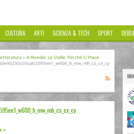
CULTURA
ARTI
SCIENZA & TECH
SPORT
DEBU
twitter
googleplus
facebook
Letteratura
»
A Riveder Le Stelle: Perché Ci Piace
80e90230c05ca62595ee1_w600_h_mw_mh_cs_cx_cy
IM
95ee1_w600_h_mw_mh_cs_cx_cy
re
»