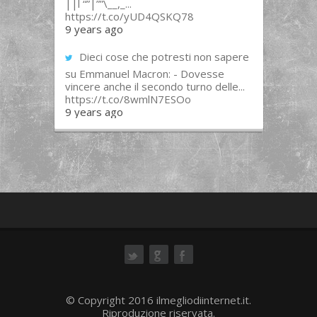
||l “”|””\__,_...
https://t.co/yUD4QSKQ78
9 years ago
Dieci cose che potresti non sapere
su Emmanuel Macron: - Dovesse
vincere anche il secondo turno delle...
https://t.co/8wmlN7ESOo
9 years ago
ok
© Copyright 2016 ilmegliodiinternet.it.
Riproduzione riservata.