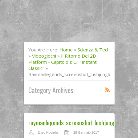
You Are Here:
Home
»
Scienza & Tech
»
Videogiochi
»
Il Ritorno Dei 2D
Platform - Capitolo I: Gli "instant
Classic"
»
Raymanlegends_screenshot_lushjungle_gc_160462
Category Archives:
raymanlegends_screenshot_lushjungle_gc_16
Enzo Noviello
28 Gennaio 2017