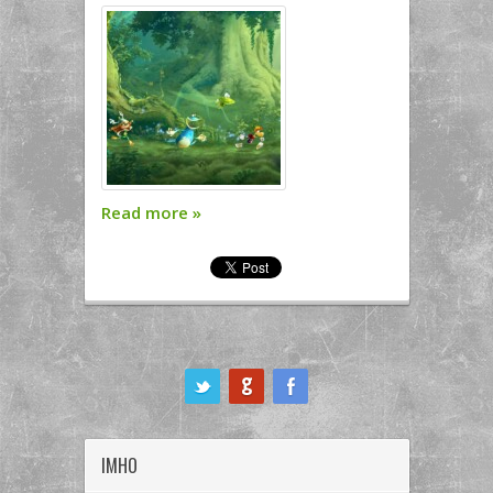
Read more
»
ook
IMHO