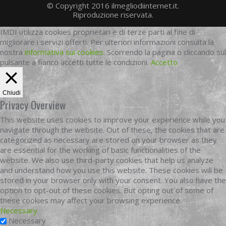
© Copyright 2016 ilmegliodiinternet.it.
Riproduzione riservata.
IMDI utilizza cookies proprietari e di terze parti al fine di
migliorare i servizi offerti. Per ulteriori informazioni consulta la
nostra
informativa sui cookies
. Scorrendo la pagina o cliccando sul
pulsante a fianco accetti tutte le condizioni.
Accetto
Chiudi
Privacy Overview
This website uses cookies to improve your experience while you
navigate through the website. Out of these, the cookies that are
categorized as necessary are stored on your browser as they
are essential for the working of basic functionalities of the
website. We also use third-party cookies that help us analyze
and understand how you use this website. These cookies will be
stored in your browser only with your consent. You also have the
option to opt-out of these cookies. But opting out of some of
these cookies may affect your browsing experience.
Necessary
Necessary