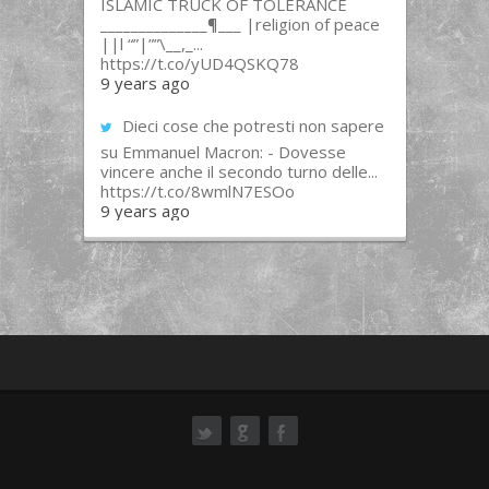
ISLAMIC TRUCK OF TOLERANCE
______________¶___ |religion of peace
||l “”|””\__,_...
https://t.co/yUD4QSKQ78
9 years ago
Dieci cose che potresti non sapere
su Emmanuel Macron: - Dovesse
vincere anche il secondo turno delle...
https://t.co/8wmlN7ESOo
9 years ago
ok