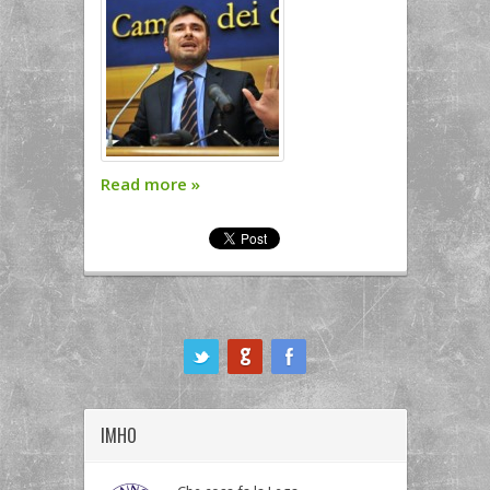
Read more
»
ook
IMHO