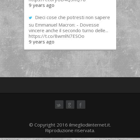
9 years ago
Dieci cose che potresti non sapere
su Emmanuel Macron: - Dovesse
vincere anche il secondo turno delle...
https://t.co/8wmlN7ESOo
9 years ago
ok
© Copyright 2016 ilmegliodiinternet.it.
Riproduzione riservata.