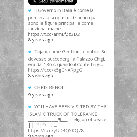
Il Governo in Italia è come la
primiera a scopa: tutti sanno quali
sono le figure principali e come
funziona, ma ne…
https://t.co/armLfZz3D2
8 years ago
Tajani, come Gentiloni, è nobile. Se
dovesse succedergli a Palazzo Chigi,
era dal 1867, quando il Conte Luigi...
https://t.co/x5gCNARpgG
8 years ago
CHRIS BENOIT
9 years ago
YOU HAVE BEEN VISITED BY THE
ISLAMIC TRUCK OF TOLERANCE
______________¶___ |religion of peace
||l “”|””\__,_...
https://t.co/yUD4QSKQ78
9 years ago