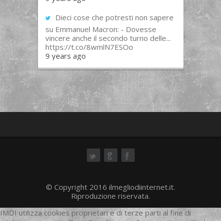
Dieci cose che potresti non sapere
su Emmanuel Macron: - Dovesse
vincere anche il secondo turno delle...
https://t.co/8wmlN7ESOo
9 years ago
ok
© Copyright 2016 ilmegliodiinternet.it.
Riproduzione riservata.
IMDI utilizza cookies proprietari e di terze parti al fine di