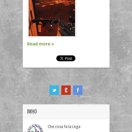
Read more
»
ook
IMHO
Che cosa fa la Lega