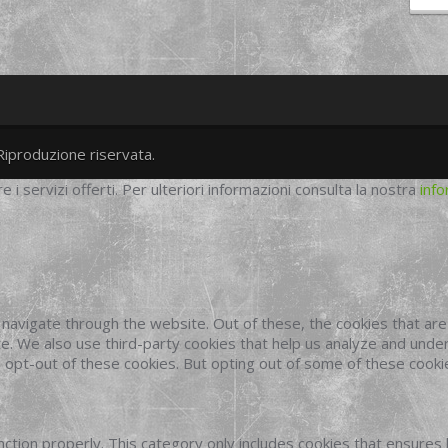
Riproduzione riservata.
twitter
googleplus
facebook
re i servizi offerti. Per ulteriori informazioni consulta la nostra
info
navigate through the website. Out of these, the cookies that ar
site. We also use third-party cookies that help us analyze and und
o opt-out of these cookies. But opting out of some of these cook
ction properly. This category only includes cookies that ensures 