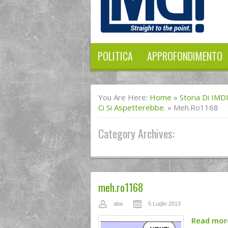
POLITICA
APPROFONDIMENTO
You Are Here:
Home
»
Storia Di IMD
Ci Si Aspetterebbe.
»
Meh.ro1168
Category Archives:
meh.ro1168
aba
5 Luglio 2013
Read mo