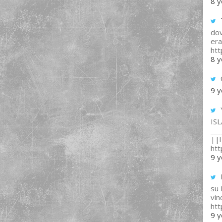
8 y
T
dov
era
ht
8 y
9 y
IS
___
||l 
ht
9 y
su
vin
ht
9 y