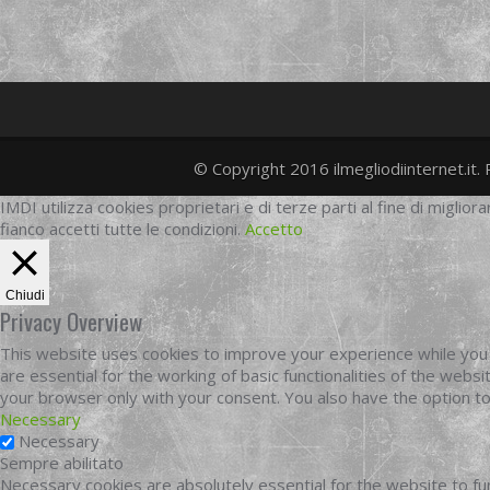
© Copyright 2016 ilmegliodiinternet.it. 
IMDI utilizza cookies proprietari e di terze parti al fine di migliora
fianco accetti tutte le condizioni.
Accetto
Chiudi
Privacy Overview
This website uses cookies to improve your experience while you 
are essential for the working of basic functionalities of the web
your browser only with your consent. You also have the option t
Necessary
Necessary
Sempre abilitato
Necessary cookies are absolutely essential for the website to fun