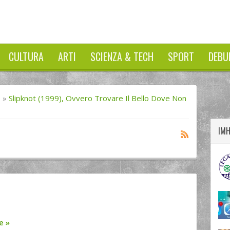
CULTURA
ARTI
SCIENZA & TECH
SPORT
DEBU
twitter
googleplus
facebook
I
»
Slipknot (1999), Ovvero Trovare Il Bello Dove Non
IM
re
»