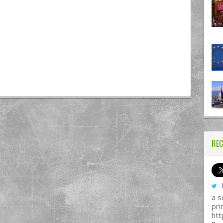
REC
I
a s
pri
htt