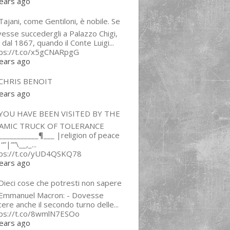
ears ago
ajani, come Gentiloni, è nobile. Se
esse succedergli a Palazzo Chigi,
 dal 1867, quando il Conte Luigi...
tps://t.co/x5gCNARpgG
ears ago
CHRIS BENOIT
ears ago
YOU HAVE BEEN VISITED BY THE
LAMIC TRUCK OF TOLERANCE
___________¶___ |religion of peace
“”|””\__,_...
tps://t.co/yUD4QSKQ78
ears ago
Dieci cose che potresti non sapere
 Emmanuel Macron: - Dovesse
cere anche il secondo turno delle...
tps://t.co/8wmlN7ESOo
ears ago