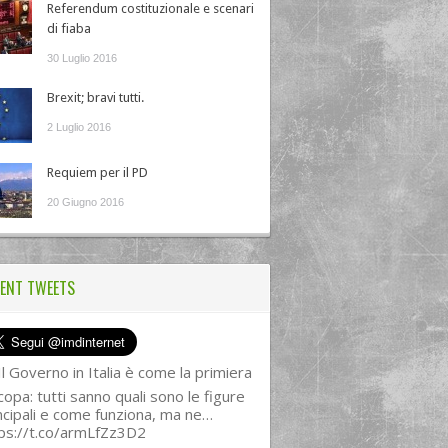
Referendum costituzionale e scenari
di fiaba
30 Luglio 2016
Brexit; bravi tutti.
2 Luglio 2016
Requiem per il PD
20 Giugno 2016
ENT TWEETS
l Governo in Italia è come la primiera
copa: tutti sanno quali sono le figure
ncipali e come funziona, ma ne…
ps://t.co/armLfZz3D2