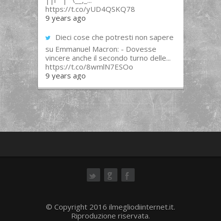
||l “”|””\__,_...
https://t.co/yUD4QSKQ78
9 years ago
Dieci cose che potresti non sapere
su Emmanuel Macron: - Dovesse
vincere anche il secondo turno delle...
https://t.co/8wmlN7ESOo
9 years ago
ok
© Copyright 2016 ilmegliodiinternet.it.
Riproduzione riservata.