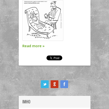
Read more
»
ook
IMHO