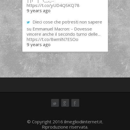
||l “”|””\__,_...
https://t.co/yUD4QSKQ78
9 years ago
Dieci cose che potresti non sapere
su Emmanuel Macron: - Dovesse
vincere anche il secondo turno delle...
https://t.co/8wmlN7ESOo
9 years ago
ok
© Copyright 2016 ilmegliodiinternet.it.
Riproduzione riservata.