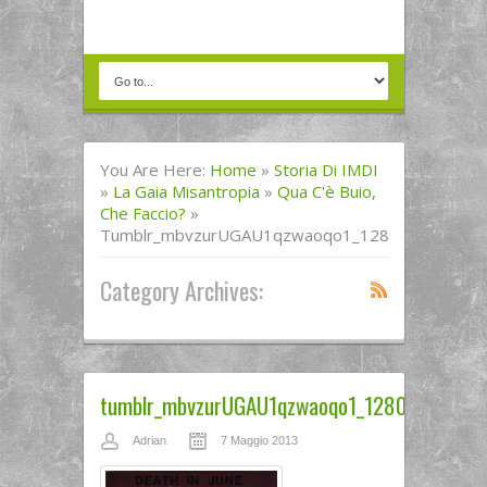
You Are Here:
Home
»
Storia Di IMDI
»
La Gaia Misantropia
»
Qua C'è Buio,
Che Faccio?
»
Tumblr_mbvzurUGAU1qzwaoqo1_1280
Category Archives:
tumblr_mbvzurUGAU1qzwaoqo1_1280
Adrian
7 Maggio 2013