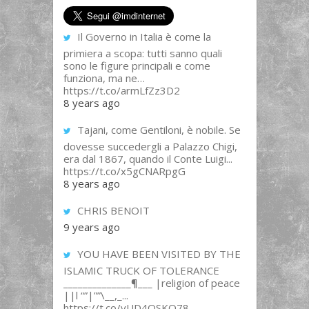
Il Governo in Italia è come la
primiera a scopa: tutti sanno quali
sono le figure principali e come
funziona, ma ne…
https://t.co/armLfZz3D2
8 years ago
Tajani, come Gentiloni, è nobile. Se
dovesse succedergli a Palazzo Chigi,
era dal 1867, quando il Conte Luigi...
https://t.co/x5gCNARpgG
8 years ago
CHRIS BENOIT
9 years ago
YOU HAVE BEEN VISITED BY THE
ISLAMIC TRUCK OF TOLERANCE
______________¶___ |religion of peace
||l “”|””\__,_...
https://t.co/yUD4QSKQ78