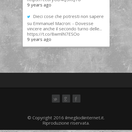
9 years ago
Dieci cose che potresti non sapere
su Emmanuel Macron: - Dovesse
vincere anche il secondo turno delle...
https://t.co/8wmlN7ESOo
9 years ago
ok
© Copyright 2016 ilmegliodiinternet.it.
Riproduzione riservata.